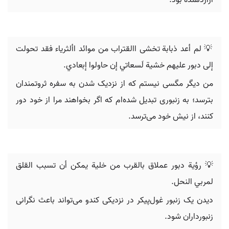
آزاردهنده بود.
💡 ‬لم أعد‬ ‫ذبابة تخشى االقتراب من موائد األثرياء فقد تحولت
إلى دبور عليهم‬ ‫خشية لَسعاتي إن حاولوا إبعادي‪.
من دیگر مگسی نیستم که از نزدیک شدن به سفره ثروتمندان
بترسد؛ به زنبوری تبدیل شده‌ام که اگر بخواهند مرا از خود دور
کنند، از نیش خود می‌ترسد.
💡 رؤية دبور عملاق بالقرب من خلية يمكن أن تسبب القلق
لمربي النحل.
دیدن یک زنبور غول‌پیکر در نزدیکی کندو می‌تواند باعث نگرانی
زنبورداران شود.