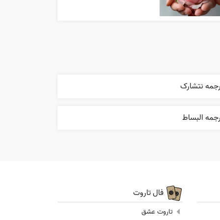
رجمه نتشارک
رجمه البساط
فال تاروت
تاروت عشق