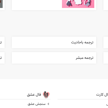
ترجمه باحاديث
ت
ترجمه مبشر
ت
ال کارت
فال عشق
ل
سنجش عشق