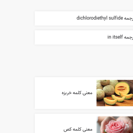
 dichlorodiethyl sulfide
مه in itself
معنی کلمه خربزه
معنی کلمه کص