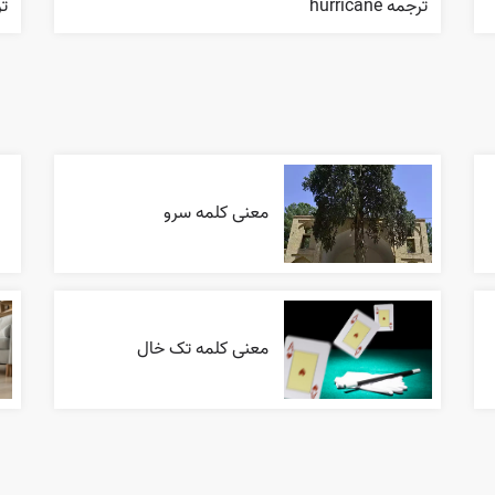
ترجمه hurricane
ترج
معنی کلمه سرو
معنی کلمه تک خال