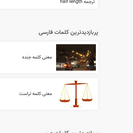
ترجمه half-length
پربازدیدترین کلمات فارسی
معنی کلمه جنده
معنی کلمه تراست