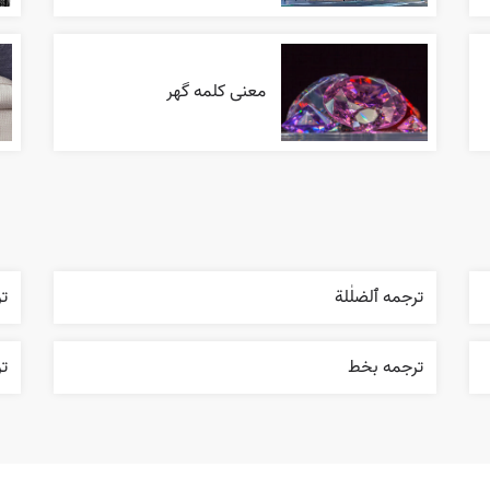
معنی کلمه گهر
ترجمه ٱلضلٰلة
ت
ترجمه بخط
ت