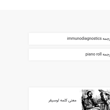
ه immunodiagnostics
مه piano roll
معنی کلمه لوسیفر