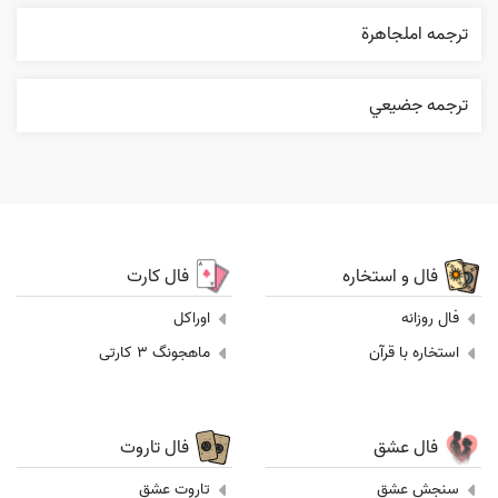
ترجمه املجاهرة
ترجمه جضيعي
فال و استخاره
فال کارت
فال روزانه
اوراکل
استخاره با قرآن
ماهجونگ 3 کارتی
فال عشق
فال تاروت
سنجش عشق
تاروت عشق