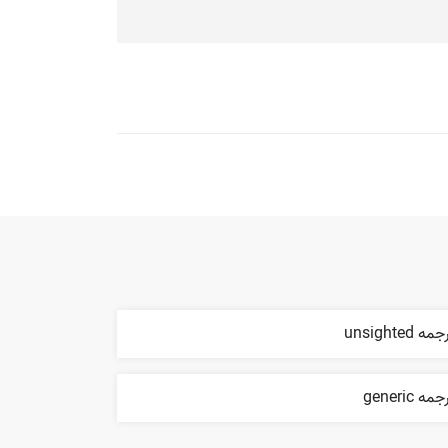
مه unsighted
مه generic