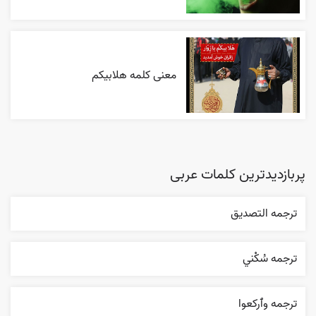
معنی کلمه هلابیکم
پربازدیدترین کلمات عربی
ترجمه التصديق
ترجمه سُکْني
ترجمه وٱرکعوا