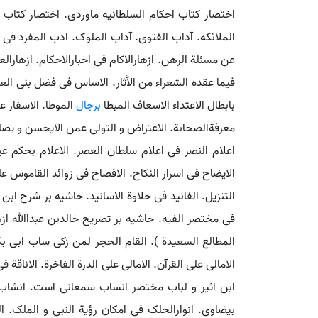
اختصار کتاب احکام السلطانیه ماوردی. اختصار کتاب احی
الملائکه. آداب الفتوی. آداب الملوک. ادب المفرد فی
عن مسئلة الرهن. ازهارالاکام فی اخبارالاحکام. ازهارالع
فیما عقده الشعراء من الاَّثار. الاساس فی فضل بنی ال
بابطال الاعتداء الاسعاف المبطا
برجال
الموطا. الاسفار عن
معرفةالصحابة. الاعتراض و التولی عمن الایحسن و یصل
اعلام النصر فی اعلام سلطان العصر. الاعلام بحکم عیس
الایضاح فی اسرار النکاح. الافصاح فی زوائد القاموس ع
التنزیل. الفانید فی حلاوة الاسانید. حاشیه بر شرح 
فی مختصر الفیه. حاشیه بر تصریح خالدبن عبداﷲ ازه
المطالع السعیدة ). القام الحجر لمن زکی ساب ابی بک
الامالی علی القرآن. الامالی علی الدرة الفاخرة. الاناقة ف
ابن اثیر و لباب مختصر انساب سمعانی است. انشاب 
بیضاوی. انوارالحلک فی امکان رؤیة النبی و الملک. 