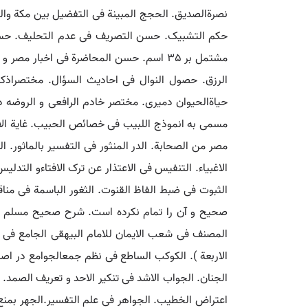
نصرةالصدیق. الحجج المبینة فی التفضیل بین مکة والم
حکم التشبیک. حسن التصریف فی عدم التحلیف. حسن
مشتمل بر 35 اسم. حسن المحاضرة فی اخبار
الرزق. حصول النوال فی احادیث السؤال. مختصراذکار
حیاةالحیوان دمیری. مختصر خادم الرافعی و الروضه در 
مسمی به انموذج اللبیب فی خصائص الحبیب. غایة الاحس
مصر من الصحابة. الدر المنثور فی التفسیر بالماثور. الد
الاغبیاء. التنفیس فی الاعتذار عن ترک الافتاءو التد
الثبوت فی ضبط الفاظ القنوت. الثغور الباسمة فی من
صحیح و آن را تمام نکرده است. شرح صحیح مسلم موسو
المصنف فی شعب الایمان للامام البیهقی الجامع فی ا
الاربعة ). الکوکب الساطع فی نظم جمعالجوامع در اصو
الجنان. الجواب الاشد فی تنکیر الاحد و تعریف الصمد
اعتراض الخطیب. الجواهر فی علم التفسیر.الجهر بمنع 