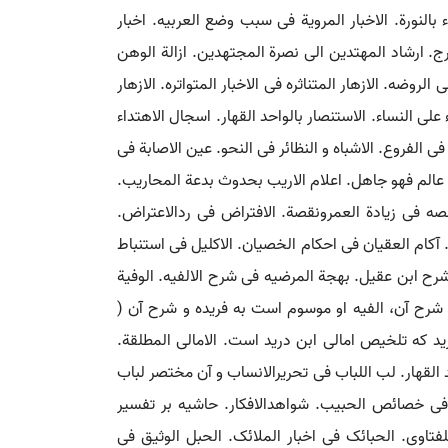
بالنورة. الاخبار المرویة فی سبب وضع العربیه. اخبار
. ارشاد المهتدین الی نصرة المجتهدین. ازالة الوهن
وضه. الازهار المتناثره فی الاخبار المتواتره. الازهار
ی النساء. الاستنصار بالواحد القهار. اسجال الاهتداء
فی الفروع. الاشباه و النظائر فی النحو. عین الاصابة فی
عالم فهو جاهل. اعلام الاریب بحدوث بدعة المحاریب.
بنصه فی زیادة العمرونقصة. الافتراض فی ردالاعتراض.
 آکام العقیان فی احکام الخصیان. الاکلیل فی استنباط
رح ابن عقیل. بهجة المرضیه فی شرح الالفیه. الوفیة
شرح آن، الفیه او موسوم است به فریده و شرح آن (
ید که تلخیص امالی ابن درید است. الامالی المطلقة.
لواحد القهار. لب اللباب فی تحریرالانساب و آن مختصر لباب
فی خصائص الحبیب. شواهدالافکار. حاشیه بر تفسیر
فتاوی. الحبائک فی اخبار الملائک. الحبل الوثیق فی