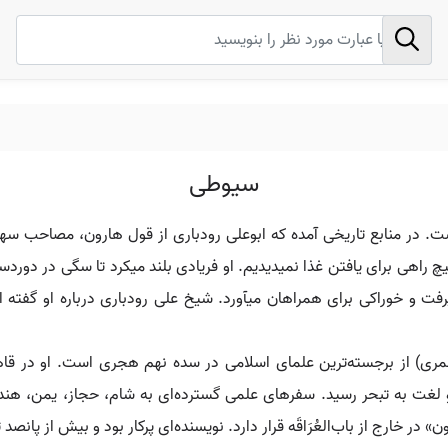
سیوطی
در منابع تاریخی آمده که ابوعلی رودباری از قول هارون، مصاحب سهل ب
 راهی برای یافتن غذا نمیدیدیم. او فریادی بلند میکرد تا سگی در دو
ت و خوراکی برای همراهان میآورد. شیخ علی رودباری درباره او گفته اس
ل‌الدین عبدالرحمن بن ابوبکر سیوطی (۸۴۹–۹۱۱ قمری) از برجسته‌ترین علمای اسلامی در سده نهم 
 لغت به تبحر رسید. سفرهای علمی گسترده‌ای به شام، حجاز، یمن، هند 
 خارج از باب‌العُرَاقَه قرار دارد. نویسنده‌ای پرکار بود و بیش از پانصد 