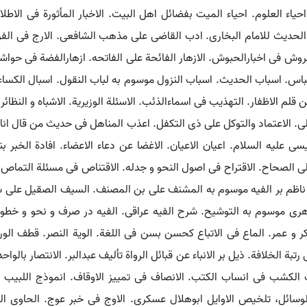
اء العلوم. احیاء المیت بفضائل اهل البیت. الاخبار المأثورة فی الاطلاء 
 الحدیث للامام البخاری. ادب القاضی علی مذهب الشافعی. الارج فی الفرج
روش فی اخبارالحبوش. الازهار الفائحة علی الفاتحه. ازهارالفضة فی حواشی الر
عباس. اسباب الحدیث. اسباب النزول موسوم به لباب النقول. اسبال الکساء عل
 قلم الاظفار. التهذیب فی اسماءالذئب. الاسئلة الوزیریة. الاشباه و النظائر 
ی. الاعتماد والتوکل علی ذی التکفل. اعذب المناهل فی حدیث من قال انا 
ی علیه السلام. اعیان الاعیان. الاغضا عن دعاء الاعضاء. افادة الخبر 
لی الصحاح. الاقتراح فی اصول النحو و جدله. الاقتناص فی مسئلة التماص.
ابن ناظم بر الفیه موسوم به المشنف علی بن المصنف. السیف الصقیل علی ش
ری موسوم به التوشیح. شرح الفیه عراقی. الفیه در صرف و نحو و خطو 
ر و عمر. الماع فی الاتباع کحسن بسن فی اللغة. الویة النصر. قطف الور
ی رتبة الخلافة. ذیل بر الانباء عن قبائل الرواة تألیف عبدالبر. الانتصار با
الکشب فی انساب الکتب. الانصاف فی تمییز الاوقاف. انموذج اللبیب 
الوسائل، تلخیص الاوایل ابوهلال عسکری. الاوج فی خبر عوج. الحاوی الل