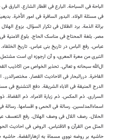
الباحة فی السباحة. البارع فی اقطار الشارع. البارق فی 
فی مسئلة الولاء. البدور السافرة فی امور الاَّخرة. 
برائة الذمة. برد الظلال فی تکرار السؤال. بزوغ ال
مصر. بلغة المحتاج فی مناسک الحاج. بلوغ الامنیة فی خ
عباس. رفع الباس در تاریخ بنی عباس. تاریخ الخلفاء. ت
الﷲ سبحانه و تعالی. تحذیر الخواص من اکاذیب القصاص.
الفاخرة. دررالبحار فی الاحادیث القصار. مختصرالدرر. ا
الدرج المنیفة فی الاباء الشریفة. دفع التشنیع فی مس
السراری. ذم المکس. ذم زیارة الامراء. ذم القضاة. ذ
اسماءالمدلسین. رسالة فی الحمی و اقسامها. رسالة فی
الحلال. رصف اللال فی وصف الهلال. رفع التعسف عن
المثل من القرآن و الاقتباس. الروض فی احادیث ال
حاشیه بر روضه نووی مسماة به ازهارالفضة. حاشیه ص