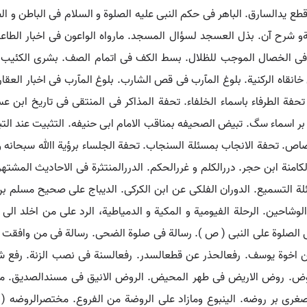
قطع یدالسارق. الباهر فی حکم النبی علیه الصلوة و السلام فی الباطن و الظ
بدیعیةو شرح آن. بذل العسجد لسؤال المسجد. مارواه الواعون فی اخبار ال
هلال فی الخصال الموجب للظلال. بسط الکف فی اتمام الصف. بشری الکئی
انقاه الرکنیة. بلوغ المآرب فی قص الشارب. بلوغ المآرب فی اخبار العقارب.
حفة الطرفاء باسماء الخلفاء. تحفة المذاکر فی المنتقی فی تاریخ ابن عساک
 تحفة الانجاب بمسئلة السنجاب. تحفة الجلساء برؤیة اﷲ سبحانه و تعالی
لکامنة ابن حجر. دررالکلم و غررالحکم. الدررالمنتثرة فی الاحادیث المشته
ئلة التسمیع. الدوران الفلکی عن ابن الکرکی. الدیباج علی صحیح مسلم ب
والوشاحین. الرحلة الفیومیة و المکیة و الدمیاطیة، الرد علی من اخلد 
 الصلوة علی النبی ( ص ). رسالة فی صلوة الضحی. رسالة فی من وافقت 
 اخوة یوسف. رفعالحذر عن قطعالسدر. رفعالسنة فی نصب الزنة. رفع 
حوض. روض الاریض فی طهر المحیض. الروض الانیق فی مسندالصدیق. م
غری بر روضه. الینبوع ومازاد علی الروضة من الفروع. مختصرالروضه (