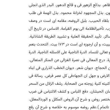
اهر. بدائع الزهور فی و قائع الدهور. البدر الذی انجلی
طاعون. بذل المجهود لخزانة محمود. بذل الهمة فی طلب
ب بلقاء الحبیب. بلبل الروضه، مقامه ای است در وصف
 تأخیرالظلامة الی یوم القیامة. الاساس در تاریخ آل
ر. تأیید الحقیقة العلیة و تشیید الطریقة الشاذلیة.
التبری من معرة المعری، و آن ارجوزه ای است مشتمل بر اسماء سگ. تبیض الصحیفه بمناقب الامام ابی حنیفه. التثبیت عند التبییت، و آن ارجوزه ای است در 173 بیت. التحدث بنعم
 للنساء. الدرة التاجیة علی الاسئله الناجیة. الدرة
رة. درج المعالی فی نصرة الغزالی عن المنکر المتعالی.
ن الحجاج. دیوان شعر. دیوان الخطب الذراری فی ابناء
الی الارض و جهل ان الجهادفی کل عصر فرض. رسالة فی
کنیته کنیة زوجته من الصحابة. رشف الزلال من السحر
شان الحبشان. دفع اللباس و کشف الالتباس فی ضرب
ختصر روض و شرح آن.الروض المکلل و الوردالمعلل.
 ناتمام ).نظم روضه موسوم به خلاصه و شرح آن رفع