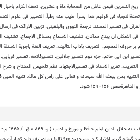
ریح النسرین فیمن عاش من الصحابة ماة و عشرین. تحفة الکرام باخبار ال
رآن فی تفسیر المسند. ترجمة النووی والبلقینی. تزیین الارائک فی ارسال 
فی الامکان ان یبدع مماکان. تشنیف الاسماع بمسائل الاجماع. تشنیف ا
ر حروف المعجم. التعریف بآداب التالیف. تعریف الفئة باجوبة الاسئلة ال
 تفسیر ابن ابی حاتم. جزء دوم تفسیر جلالین. تفسیرفاتحه. تفسیر فریابی
 التقریب. تقریر الاسناد فی تفسیرالاجتهاد. نظم تلخیص المفتاح و شر
لتنبیه بمن یبعثه اﷲ سبحانه و تعالی علی راس کل مائة. تنبیه الغبی ف
صص 154 - 159 شود.
گذشت و او در قاهره نشو ونما یافت و چون بسن ۴٠ رسید گوشه گیری اخت