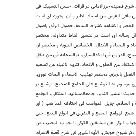
ت. شرح قصیده حرزالامانی در قراآت. حسن التسبیک فی
افی الفرس من اسماء الطیر و آن ارجوزه ای است
یة. الحصر و الاشاعة لاشراط الساعة. حصول الرفق باصول
و آن رساله ای است در تفسیر الفاظ متداوله. مختصر
د و النجباء و الابدال. الخصائص النبویة و مختصر آن
باح. الدراری فی اولادالسرای. درالسحابة فی من دخل
لاعتقاد عن الحلول و الاتحاد. تنزیه الانبیاء عن تسفیه
 الفعل بالجزم. مختصر تهذیب الاسماء و اللغات نووی.
ری موسوم به التوشیح علی الجامع الصحیح. ترشیح بر
ث البشیر النذیر. جامعالمسانید. المنتقی. الجامع
ة و السلام. جزیل المواهب فی اختلاف المذاهب ( ای
مع الهوامع. الجمع و التفریق فی انواع البدیع. جنی
الجواب الزکی عن قمامةبن الکرکی. الجواب المصیب عن
کر شیوخ خویش. الاَّیة الکبری فی شرح قصة الاسراء.