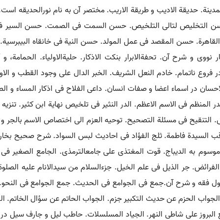
دینة. حدیقة الادیب و طریقة الاریب. مختصر آن به نام نورالحدیقه اس
 التخلیص لتالی التلخیص. حسن السمت فی الصمت. حسن السیر فی م
 مصر و القاهرة. حسن المقصد فی عمل المولد. حسن النیة فی خانقاه البیبرس
 نووی و شرح آن. تحفةالابرار بنکت الاذکار. حلیةالاولیاء. الحمامة، 
فروع ناتمام. خادم النعل الشریف. الخبر الدال علی وجود القطب و الاوتا
ان در اسماء اعضا و صفات انسان. داعی الفلاح فی اذکار المساء و الص
ر المنظم فی الاسم الاعظم. الدر النثیر فی تلخیص نهایة ابن کثیر. تنزیه ا
لیس. التنقیح فی مسئلة التصحیح. توحیه العزم الی اختصاص الاسم بالجر و
اقب السیدة فاطمة. ثلج الفؤاد فی احادیث لبس السواد. شرح صحیح بخا
م به الدیباج. قوت المغتذی علی جامعالترمذی. الجامع الصغیر فی حدی
لفرائض. جر الذیل فی علم الخیل. جزءالسلام من سیدالانام علیه الصلو
ل فقه و شرح آن.جمع فی الجوامع فی الحدیث. جمع الجوامع فی النحو. ه
. الجواب الحزم عن حدیث التکبیر جزم. الجواب الحاتم عن سؤال الخاتم. 
البروز علی شاطی النهر. الجیاد المسلسلات. حاطب لیل و جارف سیل در ذ