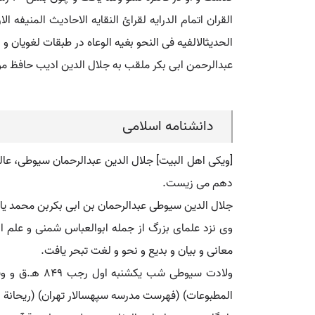
القران اتمام الدرایه لقرائ النقایه الاحادیث المنیفه ا
الحدیثالالفیه فی النحو بغیه الوعاه در طبقات لغویان و 
عبدالرحمن ابی بکر ملقب به جلال الدین ادیب حافظ مو
دانشنامه اسلامی
[ویکی اهل البیت] جلال الدین عبدالرحمان سیوطی، عا
دهم می زیست.
جلال الدین سیوطی عبدالرحمان بن ابی بکربن محمد یا 
وی نزد علمای بزرگ از جمله ابوالعباس شمنی و علم 
معانی و بیان و بدیع و نحو و لغت تبحر یافت.
المطبوعات) (فهرست مدرسه سپهسالار تهران) (ریحانة الادب، ج2، ص7