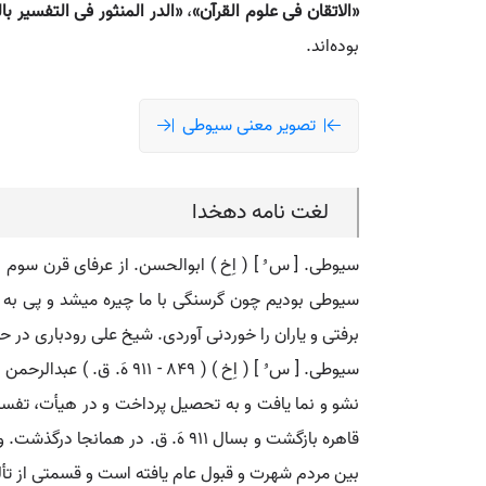
«الاتقان فی علوم القرآن»
،
«الدر المنثور فی التفسیر با
بوده‌اند.
تصویر معنی سیوطی
لغت نامه دهخدا
سیوطی. [ س ُ ] ( اِخ ) ابوالحسن. از عرفای قرن س
سیوطی بودیم چون گرسنگی با ما چیره میشد و پی به چی
برفتی و یاران را خوردنی آوردی. شیخ علی رودباری در حق 
نشو و نما یافت و به تحصیل پرداخت و در هیأت، تفسی
قاهره بازگشت و بسال 911 هَ. ق. 
بین مردم شهرت و قبول عام یافته است و قسمتی از تأل