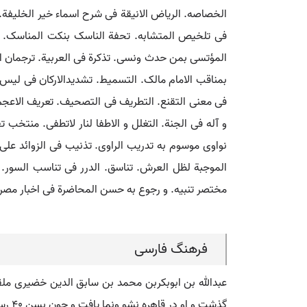
الخصاصه. الریاض الانیقة فی شرح اسماء خیر الخلیفة. 
المؤتسی بمن حدث ونسی. تذکرة فی العربیة. ترجمان الق
بمناقب الامام مالک. التسمیط. تشدیدالارکان فی لیس 
فی معنی التقنع. التطریف فی التصحیف. تعریف الاعجم ب
و آله فی الجنة. التغلل و الاطفا لنار لاتطفی. منتخب
نواوی موسوم به تدریب الراوی. تذنیب فی الزوائد علی
الموجبة لظل العرش. تناسق. الدرر فی تناسب السور. ا
مختصر تنبیه. و رجوع به حسن المحاضرة فی اخبار مصر و القاهرة
فرهنگ فارسی