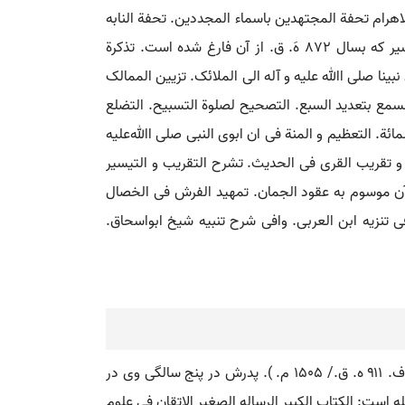
اهرام تحفة المجتهدین باسماء المجددین. تحفة النابه
فی تلخیص المتشابه. تحفة الناسک بنکت المناسک. تحفةالنجباء فی قولهم هذا بسراً اطیب منه رطباً. التخییر فی علوم التفسیر که بسال 872 هَ. ق. از آن فارغ شده است. تذکرة
نبینا صلی اﷲ علیه و آله الی الملائک. تزیین الممالک
لسمع بتعدید السبع. التصحیح لصلوة التسبیح. التضلع
مائة. التعظیم و المنة فی ان ابوی النبی صلی اﷲعلیه
. و تقریب القری فی الحدیث. تشرح التقریب و التیسیر
ح آن موسوم به عقود الجمان. تمهید الفرش فی الخصال
ی تنزیه ابن العربی. وافی شرح تنبیه شیخ ابواسحاق.
عبدالله بن ابوبکربن محمد بن سابق الدین خضیری ملقب به جلال الدین امام حافظ و مورخ و ادیب ( و. ۸۴۹ ه.ق. / ۱۴۴۵ م.- ف. ۹۱۱ ه. ق./ ۱۵٠۵ م. ). پدرش در پنج سالگی وی در
یار کرد. وی حدود ۶٠٠ تالیف و تصنیف دارد که از آن جمله است: الکتاب الکبیر الرساله الصغیر الاتقان فی علوم