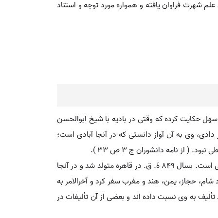
 علم شهرت فراوان یافته و همواره مورد توجه و استناد
هل حکایت کرده که وقتی در بادیه با شیخ ابوالحسن
دادی، وی به آن آواز دانستی که در آنجا آبادی است؛
 از نامه دانشوران ج 3 ص 33 ).
سیوطی. [ س ُ ] ( اِخ ) ( 849 - 911 هَ. ق. ) عبدالرحمن ابی بکر ملقب به جلال الدین، ادیب، حافظ، مورخ، و از اجله علمای اسلامی است. بسال 849 هَ. ق. در قاهره متولد شد و در آنجا
شام، حجاز، یمن، هند و مغرب سفر کرد و آخرالامر به
 پانصد تألیف به وی نسبت داده اند و بعضی از آن تألیفات در