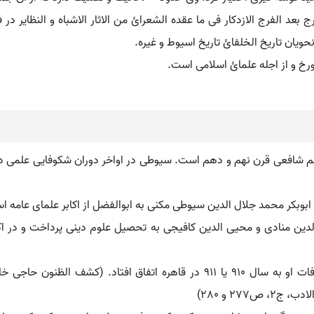
لارج بعد الفرج الازدکار فی ما عقده الشعرائ من الاثار الاشباه و النظایر
نحویان تاریخ الخلفائ تاریخ اسیوط و غیره.
رخ و از اجله علمائ اسلامی است.
لم شافعی قرن نهم و دهم است. سیوطی در اواخر دوران شکوفایی علمی در
ابوبکر محمد جلال الدین سیوطی مکنی به ابوالفضل از اکابر علمای عامه ا
الدین منادی و محیی الدین کافیجی به تحصیل علوم دینی پرداخت و در 
ولادت سیوطی شب یکشنبه اول رجب 849 هـ.ق و وفات او به سال 910 یا 911 در قاه
27 و 280)