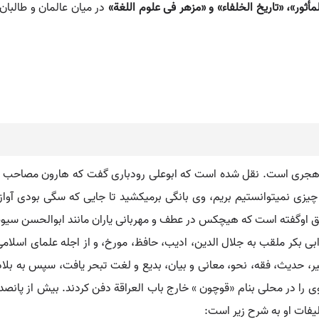
لمأثور»، «تاریخ الخلفاء» و «مزهر فی علوم اللغة»
در میان عالمان و طالبان
وم هجری است. نقل شده است که ابوعلی رودباری گفت که هارون مصاحب س
زی نمیتوانستیم بریم، وی بانگی برمیکشید تا جایی که سگی بودی آواز 
اوگفته است که هیچکس در عطف و مهربانی یاران مانند ابوالحسن سیوطی نبود. (
ر، حدیث، فقه، نحو، معانی و بیان، بدیع و لغت تبحر یافت، سپس به بلاد 
در همانجا درگذشت. وی را در محلی بنام «قوچون » خارج باب العراقة دفن کردند. بیش از
یفات او به شرح زیر است: