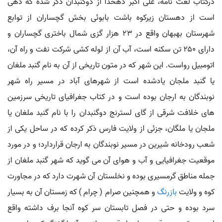
درکتاب لغت نامه، علی اکبر دهخدا از دوگنبدان ذکر شده که دهی
است از دهستان زیرکوه باشت بابوئی بخش گچساران از توابع
شهرستان بهبهان واقع در ۲۳ هزار گزی شمال باختری گچساران و
دارای ۲۵۰ تن سکنه است، آب آن از لوله کشی شرکت نفت و راه آن،
اتومبیل رواست. این شهر که در متون تاریخی از آن به نام گنبد ملغان
یا گنبد ملجان یادشده است از شهرهای آباد در مسیر راه شهر
نوبندگان به ارجان بوده است و در کتاب جغرافیای تاریخی سرزمین
های خلافت شرقی از گای لسترنج دوگنبدان را با نام گنبد ملغان یا
ملجان یا ملگان، جزئی از ولایت فارس ذکر کرده که در ساحل یکی از
شعب رودخانه شیرین در مسیر نوبندگان به ارجان قراردارد؛ و در مورد
موقعیت جغرافیایی و آب و هوای آن می گوید که شهر گنبد ملغان از
جمله مناطق گرمسیری بوده و نخلستان آن شهرت دارد که در مجاورت
کوه و ولایت
بازرنگ
و همچنین صرام ( چرام ) که زمستان آن به بسیار
سرد بوده و حتی در فصل تابستان سر کوه آنجا برف داشته واقع