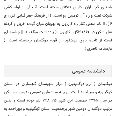
باختری گچساران. دارای 250تن سکنه است. آب آن از لوله کشی
شرکت نفت و راه آن اتومبیل رو است. ( از فرهنگ جغرافیایی ایران ج
6 ). || نام محلی کنار راه کازرون به بهبهان میان گردنه خرپل و گردنه
نعل شکن در 160860گزی کازرون. ( یادداشت مؤلف ). || چشمه ای
است از ناحیه باوی کهکیلویه از قریه دوگنبدان برخاسته است. (
فارسنامه ناصری ).
دانشنامه عمومی
دوگنبدان ( لری:دوگمبذون ) مرکز شهرستان گچساران در استان
کهگیلویه و بویراحمد است. بر پایه سرشماری عمومی نفوس و مسکن
در سال ۱۳۹۵ جمعیت این شهر ۹۶، ۷۲۸ نفر بوده است و بدین
ترتیب دوگنبدان دومین شهر پرجمعیت استان کهگیلویه و بویراحمد به