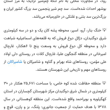
رود، در مجاورت محلی به نام تنگه چم‌شیر نزدیک به مرز استان
بوشهر احداث شده‌است. سد چم شیر پنجمین سد بزرگ کشور ایران و
بزرگ‌ترین سد بتنی و غلتکی در خاورمیانه می‌باشد.
💡 خنگ بنار، آرو، اسپر، محوطه پشه کان یک و دو در سه کیلومتری
شرق دوگنبدان، دژکل دوغ فروش که به قلعه‌های اسماعیلیه شباهت
دارد و محوطه کل دوغ فروش به وسعت پنج تا ۶هکتار، غارچال
امیرخانی در منطقه گنجگون علیا، غارچال کلات در روستای دلی اولاد
علی مؤمن، روستاهای شاه بهرام و گناوه و شامبرکان یا
شامبراکان
از
روستاهای مهم و تاریخی این شهرستان هستند.
💡 منطقه حفاظت شده کوه خامی، با مساحت ۲۵٬۶۷۱ هکتار در ۳۰
کیلومتری در شمال شرق دوگنبدان مرکز شهرستان گچساران در استان
کهگیلویه و بویراحمد واقع شده‌است. این منطقه کوهستانی در سال
۱۳۷۸ با هدف حمایت از جمعیت جانوری: پلنگ، بز و پازن، قوچ و