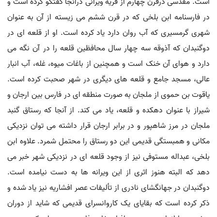
است. مقدسی درقرن چهارم از قریه ویرانی درآنجا گفتگو کرده است و
در فارسنامه ابن بلخی که در قرن ششم می زیسته از آن به عنوان
شهری گرمسیری که آب روان دارد یاد کرده است. او از قلعه ای در
دوگنبدان که آذوقه سه چهار سال محافظین قلعه را در آن نگه می
دارد و هوای آن خنک است و همچنین از باغات میوه، غله، آب انبار
عالی، مسجد جامع و قلعه های دیگری در شهر صحبت کرده است.
یاقوت بن حموی از ملجان به صورت منطقه ای در فارس بین ارجان و
شیراز با عنوان دهکده و قلعه، یاد می کند. از آنجا که رستاق گنبد
ملجان در مرز شاهپور و در برابر ارجان قرار داشته می توان نزدیکی
مکانی و همبستگی قدیمی این دو رستاق را محتمل شمرد. علاوه ابن
بلخی، عبداله مستوفی نیز از وجود قلعه ای در نزدیکی شهر خبر می
دهد که البته هنوز اثری از این ویرانه ها به دست نیامده است.
دوگنبدان در جهانگشای نادری از تألیفات عصر افشاریه نیز یاد شده و
ذکر کرده است که بقایای یک کاروانسرای قدیمی که شاید از دوران