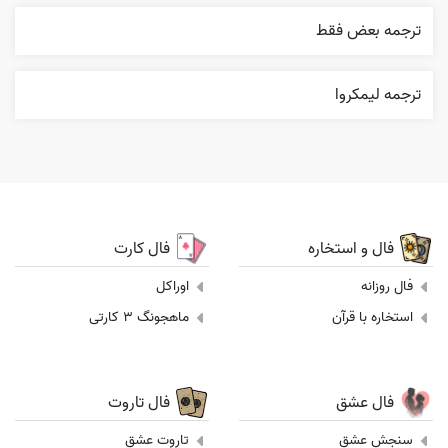
ترجمه بعض فقط
ترجمه ليمکروا
فال و استخاره
فال کارت
فال روزانه
اوراکل
استخاره با قرآن
ماهجونگ 3 کارتی
فال عشق
فال تاروت
سنجش عشق
تاروت عشق