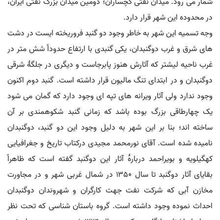
شمار می رود. میدان نفتی گچساران؛ دومین میدان بزرگ نفتی ایران،
در محدوده این شهر قرار دارد.
وجه تسمیه این شهر به خاطر وجود دو گنبد فروریخته ایست در دشت
های شرق و غرب دوگنبدان، یکی گنبدی با ارتفاع حدوداً شش متر در
غرب ناحیه لیشتر که آثارش هنوز پابرجاست و دیگری در جلگۀ شرقی
دوگنبدان و در ابتدای تنگ مالیون قرار داشته است. گنبد دوم اکنون
وجود ندارد ولی آثار ویرانه های تپه ای وجود دارد که گمان می شود
یک چهارطاقی بزرگ بوده باشد که زمانی گنبد شکوهمندی بر آن
ساخته اند؛ بنا بر این شهر به دلیل وجود این دو گنبد، دوگنبدان
نامیده شده است. آقای نورمحمد مجیدی درکتاب تاریخ و جغرافیایی
کهگیلویه و بویراحمد دربارهٔ آثار این دوگنبد گفته است که ظاهراً
بقایای آثار دوگنبد تا سال ۱۳۵۰ در شمال غربی شهر و در مجاورت
مخازن آبی که شرکت نفت جهت کارگران و شهروندان دوگنبدان
احداث نموده وجود داشته است. گروه باستان شناسی که تحت نظر