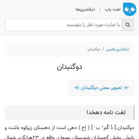
لغت یاب
|
دیکشنری‌ها
دیکشنری فارسی
دوگنبدان
دوگنبدان
تصویر معنی دوگنبدان
لغت نامه دهخدا
دوگنبدان.[ دُ گُم ْ ب َ ] ( اِخ ) دهی است از دهستان زیرکوه باشت و
بابوئی بخش گچساران شهرستان بهبهان. واقع در 23هزارگزی شمال