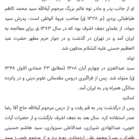
او از جانب پدر و مادر نوه عالم بزرگ مرحوم آیةالله سید محمد کاظم
طباطبائی یزدی (م ۱۳۲۸ ق) صاحب عروة الوثقی است. پدرش سید
جواد، از علمای نجف اشرف بود که در سال ۱۳۶۳ ق برای معالجه به
ایران آمد و در تهران در گذشت و در جوار حرم مطهر حضرت عبد
العظیم حسنی علیه السّلام مدفون شد.
تولد
سید عبدالعزیز در چهارم آبان ۱۳۰۸ (مطابق ۲۳ جمادی الاول ۱۳۴۸
ق) متولد شد. پس از فراگیری دروس مقدماتی علوم دینی و در پانزده
سالگی همراه پدر به ایران آمد.
اساتید
پس از درگذشت پدر به قم رفت و از درس مرحوم آیةالله حاج آقا رضا
صدر استفاده کرد. سال بعد به نجف اشرف بازگشت و از حضرات آیات
خویی، عبدالهادی شیرازی، عبدالاعلی سبزواری، سید هاشم حسینی
طهرانی، میرزا محمد علی اردوبادی بهره برد و از مرحوم خویی؛ سید