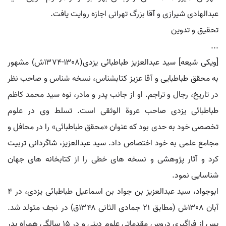
عبدالهادی شیرازی و آقا بزرگ تهرانی اجازه روایت یافت.
تحقیق و تدوین
...
[ویکی شیعه] سید عبدالعزیز طباطبائی یزدی(۱۳۰۸-۱۳۷۴ش) مشهور
به محقق طباطبایی و آقا عزیز کتابشناس، نسخه شناس و صاحب نظر
در تاریخ، رجال و تراجم. او از جانب پدر و مادر، نوه سید محمد کاظم
طباطبائی یزدی صاحب عروة الوثقی است. تسلط وی در علوم
تخصصی خود به حدی بود که عنوان «محقق طباطبائی» را در محافل و
مجامع علمی به خود اختصاص داد. سید عبدالعزیز، شاگردانی تربیت
کرد و آثار پژوهشی و نسخه های خطی را از کتابخانه های جهان
شناسایی نمود.
ابوجواد، سید عبدالعزیز بن جواد بن اسماعیل طباطبائی یزدی، در ۴
آبان ۱۳۰۸ش (مطابق ۲۱ جمادی الثانی ۱۳۴۸ق) در نجف متولد شد.
پس از فراگیری دروس مقدماتی علوم دینی و در ۱۵ سالگی همراه پدر