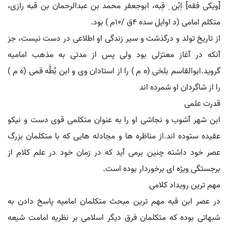
[ویکی فقه] اِبْن ِ قِبه، ابوجعفر محمد بن عبدالرحمان بن قبه رازی،
متکلم امامی (د اوایل سده ۴ق /۱۰م ) بود.
از تاریخ تولد و درگذشت و سیر زندگی او اطلاعی در دست نیست، جز
آنکه در آغاز معتزلی بود ولی پس از مدتی به مذهب امامیه
گروید.ابوالقاسم بلخی (ه م ) را از استادان وی و ابن بُطَّه قمی (ه م )
را از شاگردان او شمرده اند
قدرت علمی
ابن شهر آشوب و نجاشی او را به عنوان متکلمی قوی دست و نیکو
عقیده ستوده اند.از مناظره ها و مجادله هایی که با متکلمان بزرگ
عصر خود داشته چنین برمی آید که در زمان خود در علم کلام از
برجستگی ویژه ای برخوردار بوده است.
مهم ترین رویداد کلامی
در عصر ابن قبه مهم ترین مبحث متکلمان امامیه پاسخ دادن به
شبهاتی بوده که متکلمان فرق دیگر اسلامی بر نظریه امامت شیعه