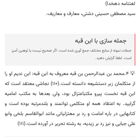
لغتنامه دهخدا)
سید مصطفی حسینی دشتی، معارف و معاریف.
جمله سازی با ابن قبه
جملات نمونه از منابع مختلف جمع آوری شده است، اگر صحیح نیست یا توهین آمیز
است، لطفا گزارش دهید.
💡 4.محمد بن عبدالرحمن بن قبه معروف به ابن قبه: ابن نديم او را
از متكلمان زبر دستشيعه دانسته است.(110) نجاشى معتقد است كه
ابن قبه نخست پيرو مكتباعتزال بود، ولى بعدها به مكتب اماميه
گراييد. به اعتقاد همه او متكلمى توانمند و بلندمرتبه بوده است و
كتابهايى در باره امامت و رد بر معتزليانى مانند ابوالقاسم بلخى وابو
على جبايى و نيز رد بر زيديه، به رشته تحرير در آورده است.(111)