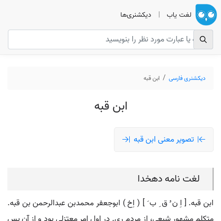
لغت یاب
|
دیکشنری‌ها
دیکشنری فارسی
ابن قبه
ابن قبه
تصویر معنی ابن قبه
لغت نامه دهخدا
ابن قبه. [ اِ ن ُ ق ِ ب َ ] ( اِخ ) ابوجعفر محمدبن عبدالرحمن بن قبه.
متکلم مشهور شیعی، از مردم ری. در اول امر معتزلی بود و از آن پس