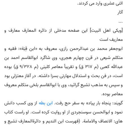
اثنی عشری وارد می کردند.
آثار
...
[ویکی اهل البیت] این صفحه مدخلی از دائره المعارف معارف و
معاریف است
ابوجعفر محمد بن عبدالرحمن رازی، معروف به «ابن قِبَة»: فقیه و
متکلم شیعی در قرن چهارم هجری، وی شاگرد ابوالقاسم احمد بن
عبدالله کعبی (م 317 ق) و تقریباً معاصر کلینی (م 9/328 ق) بوده
است، در فن بحث و استدلال مهارتی بسزا داشته. در آغاز معتزلی بود
و سپس به مذهب تشیع گرائید، وی با ابوالقاسم بلخی متکلم معروف
معاصر بوده.
گویند: پنجاه بار پیاده به سفر حج رفت.
ابن بطه
از وی کسب دانش
نمود و ابوالحسن سوسنجردی از او روایت کرده است. او راست کتاب
های: الانصاف والامامة. (فهرست ابن الندیم و دائرةالمعارف تشیع و