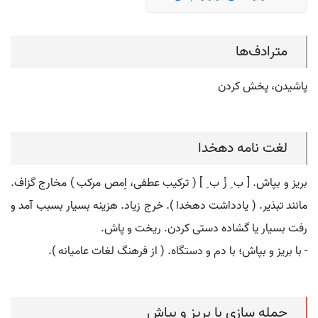
مترادف‌ها
پاشیدن، پخش کردن
لغت نامه دهخدا
بریز و بپاش. [ ب ِ زُ ب ِ ] ( ترکیب عطفی، اِمص مرکب ) مخارج گزاف.
مانند تبذیر. ( یادداشت دهخدا ). خرج زیاد. هزینه بسیار بسبب آمد و
رفت بسیار یا گشاده دستی کردن. ریخت و پاش.
- با بریز و بپاش؛ با دم و دستگاه. ( از فرهنگ لغات عامیانه ).
جمله سازی با بریز و بپاش