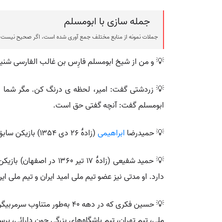
جمله سازی با ابومسلم
جملات نمونه از منابع مختلف جمع آوری شده است، اگر صحیح نیست ی
💡 و من از شیخ ابومسلم فارِس بن غالب الفارسی شنیدم
💡 زردشتی گفت: امیر، لحظه ی درنگ کن. مگر شما در ک
ابومسلم گفت: آنچه گفتی حق است.
💡 حمیدرضا
ابراهیمی
(زادهٔ ۲۶ دی ۱۳۵۴) بازیکن سابق فوتبال ایران است. او سابقه بازی در تیم‌های ابومسلم، پاس تهران، سایپا البرز، صباباتری، شهید قندی یزد و برق شیراز را دارد.
دارد. او مدتی نیز عضو تیم ملی امید ایران و تیم ملی ای
ملی، تیم تهران، تیم باشگاه‌های بزرگی چون دارائی، پ