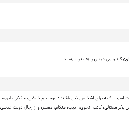
ون کرد و بنی عباس را به قدرت رساند
سم یا کنیه برای اشخاص ذیل باشد: • ابومسلم خولانی، خَوْلانی، ابومسلم، 
د بن بَحْر معتزلی، کاتب، نحوی، ادیب، متکلم، مفسر، و از رجال دولت عباسی