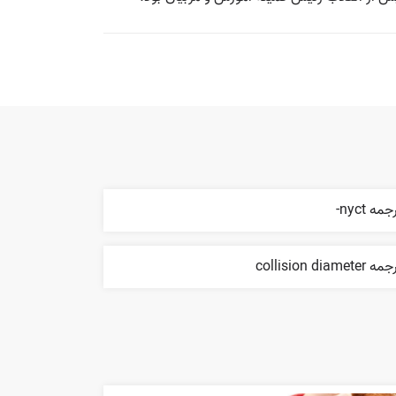
جمه nyct-
 collision diameter