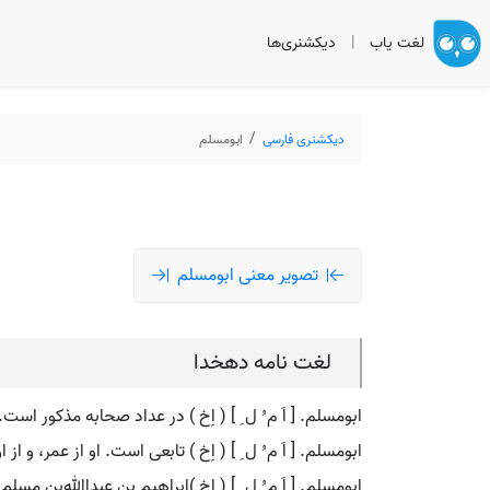
لغت یاب
|
دیکشنری‌ها
دیکشنری فارسی
ابومسلم
تصویر معنی ابومسلم
لغت نامه دهخدا
ابومسلم. [ اَ م ُ ل ِ ] ( اِخ ) در عداد صحابه مذکور است.
ابومسلم. [ اَ م ُ ل ِ ] ( اِخ ) تابعی است. او از عمر، و از
ابومسلم. [ اَ م ُ ل ِ ] ( اِخ )ابراهیم بن عبداﷲبن مسلم