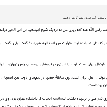
ا توهین آمیز است، لطفا گزارش دهید.
 رضی اللّه عنه که: روزی من به نزدیک شیخ ابوسعید بن ابی الخیر درآمدم
تابتان نخوانده اید: «فرأیت من اتخذالهه هویه »؟ گفت: بلی. گفت: من 
ران بوده‌است.
رسپولیس، عقاب، تهران جوان، تراکتورسازی تبریز و ابومسلم مشهد. پیش و 