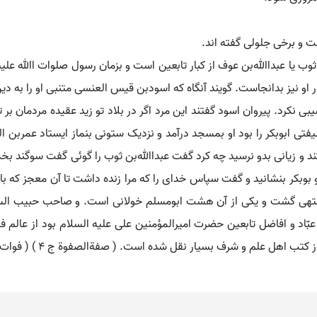
 است و برخی جلولی گفته اند.
ور او نیز بدانجاست. گویند آنگاه که اسودبن قیس العنسی متنبی او را به دین
بی نکرد. پیروان اسود گفتند این مرد اگر در بلاد تو زید عقیده مردمان بر ت
 ابوبکر را بود او بمسجد درآمد و نزدیک ستونی بنماز ایستاد عمربن ال
د و زیانی بدو نرسید چه کرد گفت عبداﷲبن ثوب را گوئی گفت سوگند بخ
و بوبکر بنشانید و گفت سپاس خدای را که مرا زنده داشت تا آن معجز که با
ّاد و افاضل تابعین حضرت امیرالمؤمنین علی علیه السلام بود از عالم ف
هل علم و شرف بسیار نقل شده است. ( صفةالصفوة ج 4 ) ( فوات ج 1 ).