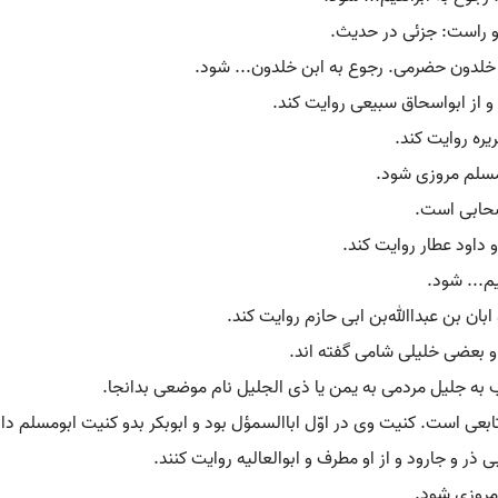
. او راست: جزئی در حدیث.
دبن خلدون حضرمی. رجوع به ابن خلدون... شود.
 و از ابواسحاق سبیعی روایت کند.
هریره روایت کند.
بومسلم مروزی شود.
. صحابی است.
 او داود عطار روایت کند.
لیم... شود.
از او ابان بن عبداﷲبن ابی حازم روایت کند.
ست و بعضی خلیلی شامی گفته اند.
سوب به جلیل مردمی به یمن یا ذی الجلیل نام موضعی بدانجا.
ر. تابعی است. کنیت وی در اوّل اباالسمؤل بود و ابوبکر بدو کنیت ابومسلم داد
ابی ذر و جارود و از او مطرف و ابوالعالیه روایت کنند.
م مروزی شود.