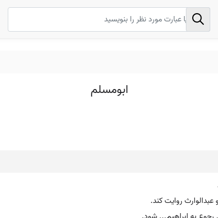
ابومسلم
 او عبدالوارث روایت کند.
. رجوع به ابراهیم... شود.