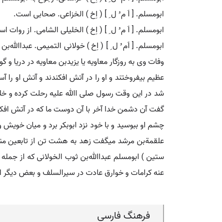
ابومسلم. [ اَ م ُ ل ِ ] ( اِخ ) الخزاعی. صحابی است.
ابومسلم. [ اَ م ُ ل ِ ] ( اِخ ) الخلیلی الشامی. از روات
وفات وی به روزگار معاویه یا یزیدبن معاویه در دریا و گ
عظیم بیفروختند و او را در آتش افکندند و آتش او را آسی
شد در این وقت رسول صلی اﷲ علیه رحلت کرده و خلیفتی
گفت آن دشمن خدا آخر با آن دوست ما که در آتش افکن
چشم او ببوسید و با خود نزد ابوبکر برد و میان خویش 
ستین ) ابومسلم عبداﷲبن ثوب الخولانی که از جمله عب
عنه کرامات و خوارق عادت در سیرالسلف و بعض دیگر از کتب ا
فرهنگ فارسی