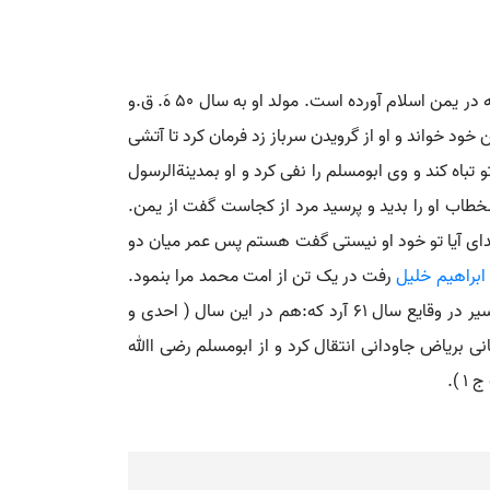
ابومسلم. [ اَم ُ ل ِ ] ( اِخ ) خولانی التمیمی. عبداﷲبن ثوب یا عبداﷲبن عوف از کبار تابعین است و بزمان رسول صلوات اﷲ علیه در یمن اسلام آورده است. مولد او به سال 50 هَ. ق.و
 خود خواند و او از گرویدن سرباز زد فرمان کرد تا آتشی
و تباه کند و وی ابومسلم را نفی کرد و او بمدینةالرسول
خطاب او را بدید و پرسید مرد از کجاست گفت از یمن.
دای آیا تو خود او نیستی گفت هستم پس عمر میان دو
ابراهیم خلیل
رفت در یک تن از امت محمد مرا بنمود.
علقمةبن مرشد میگفت زهد به هشت تن از تابعین منتهی گشت و یکی از آن هشت ابومسلم خولانی است. و صاحب حبیب السیر در وقایع سال 61 آرد که:هم در این سال ( احدی و
انی بریاض جاودانی انتقال کرد و از ابومسلم رضی اﷲ