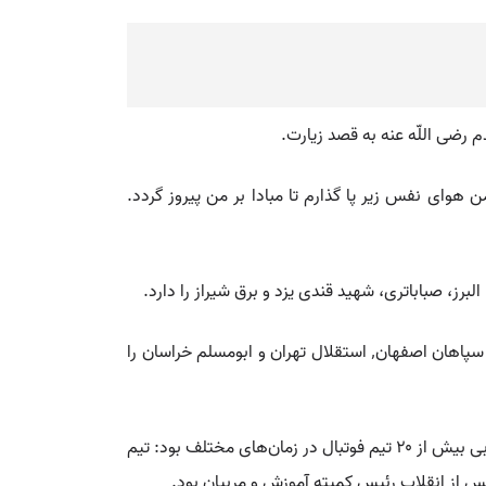
 رضی اللّه عنه به قصد زیارت.
هوای نفس زیر پا گذارم تا مبادا بر من پیروز گردد.
💡 حمید شفیعی (زادهٔ ۱۷ تیر ۱۳۶۰ در اصفهان) بازیکن فوتبال اهل ایران است. وی سابقهٔ حضور در تیم‌های ذوب‌آهن اصفهان٬ سپاهان اصفهان٬ استقلال تهران و ابومسلم خراسان را
💡 حسین فکری که در دهه ۴۰ به‌طور متناوب سرمربیگری تیم ملی را برعهده داشت لیسانسه ادبیات از دانشگاه تهران بود. وی مربی بیش از ۲۰ تیم فوتبال در زمان‌های مختلف بود: تیم
پس از انقلاب رئیس کمیته آموزش و مربیان بود.