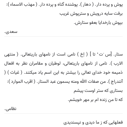
پوش و پرده دار. ( دهار ). پوشنده گناه و پرده دار. ( مهذب الاسماء ):
برفت سایه درویش و سترپوش غریب
بپوش بارخدایا بعفو ستارش.
سعدی.
ستار. [س َت ْ تا ] ( اِخ ) نامی است از نامهای باریتعالی. ( منتهی
الارب ). نامی از نامهای باریتعالی، لوطیان و مقامران نظر به افعال
ذمیمه خود خدای تعالی را بیشتر به این اسم یاد میکنند. ( غیاث ) (
آنندراج ). من صفات اﷲ ومنه یسمون عبد الستار. ( اقرب الموارد ):
بستاری که ستر اوست پیشم
که تا من زنده ام بر مهر خویشم.
نظامی.
فعلهایی که ز ما دیدی و نپسندیدی