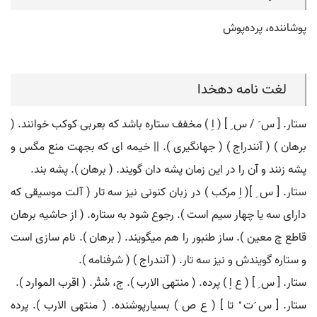
پوشاننده، پرده‌پوش
لغت نامه دهخدا
ستار. [ س َ / س ِ ] ( اِ ) مخفف ستاره باشد که بعربی کوکب خوانند. (
برهان ) ( آنندراج ) ( جهانگیری ). || خیمه ای که بجهت منع مگس و
پشه زنند و آن را در این زمان پشه دان گویند. ( برهان ). پشه بند.
ستار. [ س ِ ]( اِ مرکب ) در زبان کنونی نیز سه تار ( آلت موسیقی که
دارای سه یا چهار سیم است ). رجوع شود به ستاره. ( از حاشیه برهان
قاطع چ معین ). ساز طنبور را هم میگویند. ( برهان ). نام سازی است
و ستاره گویندش و نیز سه تار. ( آنندراج ) ( شرفنامه ).
ستار. [ س ِ ] ( ع اِ ) پرده. ( منتهی الارب ). ج، سُتُر. ( اقرب الموارد ).
ستار. [ س َت ْ تا ] ( ع ص ) بسیارپوشنده. ( منتهی الارب ). پرده