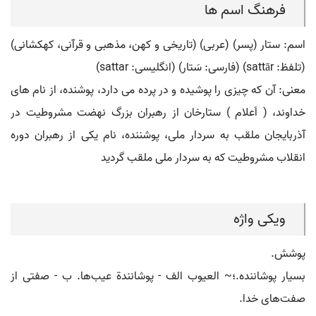
فرهنگ اسم ها
اسم: ستار (پسر) (عربی) (تاریخی و کهن، مذهبی و قرآنی، کهکشانی)
(تلفظ: sattār) (فارسی: سَتار) (انگلیسی: sattar)
معنی: آن که چیزی را پوشیده و در پرده می دارد، پوشنده، از نام های
خداوند، ( اَعلام ) ستارخان از رهبران بزرگ نهضت مشروطیت در
آذربایجان ملقب به سردار ملی، پوشننده، نام یکی از رهبران دوره
انقلاب مشروطیت که به سردار ملی ملقب گردید
ویکی واژه
پوشش.
بسیار پوشاننده.؛~ العیوب الف - پوشانندة عیب‌ها. ب - صفتی از
صفت‌های خدا.