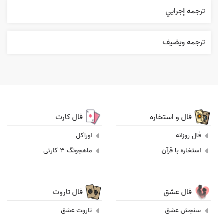
ترجمه إجرایي
ترجمه ويضيف
فال و استخاره
فال کارت
فال روزانه
اوراکل
استخاره با قرآن
ماهجونگ 3 کارتی
فال عشق
فال تاروت
سنجش عشق
تاروت عشق