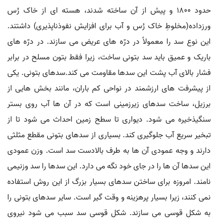
حدود ۱۸۰۰ و پیش از آن ساخته شدند، هسته ای از خاک رُس
ورزداده(مخلوطِ خاک رُس و آب برای افزایش نفوذناپذیری) داشتند.
این نوع سد را معمولاً در درّه های عریض می سازند. در درّه های
باریک و عمیق باید سد بتونی ساخت، زیرا فقط بتون مسلح در برابر
فشار بالای آب پشت این سدها مقاومت می کند.سدهای بتونی. یکی
از پیشرفت های ارزشمند در نواحی کم باران، مانند بخش هایی از
برزیل، ساخت سدهای زیرزمینی است که در آن ها آب روی بستر
سنگیذخیره می شود. دیواری تا سطح زمین احداث می شود تا از
تبخیر سریع آب جلوگیری کند. بسیاری از سدهای بتونی مقطع مثلثی
دارند و وجه عمودی آن ها به طرف بالادست سد است. وزن عمودی
این سدها آن ها را در جای خود نگه می دارد. این سدها را سد وزنیمی
نامند. امروزه برای ساختن سدهای بسیار بزرگ از این روش استفاده
نمی کنند، زیرا بسیار پرهزینه و وقت گیر است. سایر سدهای بتونی را
به شکل قوسی می سازند. شکل قوسی سد سبب می شود نیروی