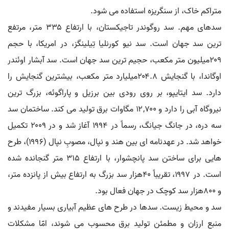
متراکم خاک، از سنگریزه استفاده می شود.
سدهای مهم. سد روگوندر تاجیکستان، با ارتفاع ۳۳۵ متر، مرتفع
ترین سد جهان است. سد نیو کورنلیا تِیلینگز، در امریکا، با حجم
۲۰۹میلیون متر مکعب، حجیم ترین سد جهان است. سد آبشار اوئندر
اوگاندا، با گنجایش ۲۰۴.۸میلیارد متر مکعب، بیشترین گنجایش را
دارد. سد ایتایپو، بر روی رودی بین برزیل و پاراگوئه، بزرگ ترین
نیروگاه آبی را دارد و ۱۲,۷۰۰ مگاوات برق تولید می کند. ساختمان سد
سه دره، در جانگ جیانگ، رسماً در ۱۹۹۴ آغاز شد و در ۲۰۰۹ تکمیل
خواهد شد. در عهدنامه ای بین هند و نپال، مصوبِ نپال (۱۹۹۶)، طرح
هایی برای ساختن سد پانچشوار، با ارتفاع ۳۱۵ متر گنجانده شده
است. در ۱۹۹۷، تقریباً ۴۰هزار سد بزرگ به ارتفاع بیش از پانزده متر،
و ۸۰۰هزار سد کوچک در جهان فعال بود.
سد و محیط زیست. سدها در طرح های عظیم آبیاری بسیار مفیدند و
منبع ارزان و مطمئن تولید برق محسوب می شوند، امّا مشکلات