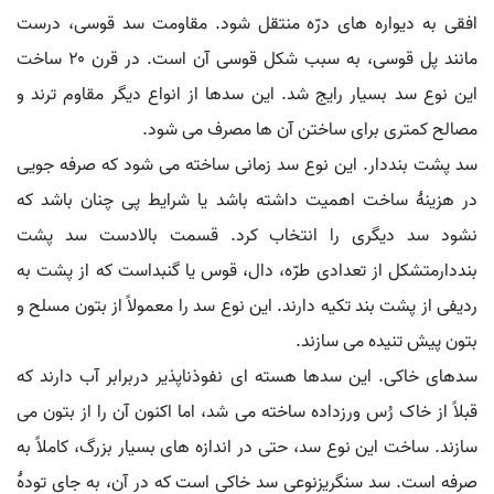
افقی به دیواره های درّه منتقل شود. مقاومت سد قوسی، درست
مانند پل قوسی، به سبب شکل قوسی آن است. در قرن ۲۰ ساخت
این نوع سد بسیار رایج شد. این سدها از انواع دیگر مقاوم ترند و
مصالح کمتری برای ساختن آن ها مصرف می شود.
سد پشت بنددار. این نوع سد زمانی ساخته می شود که صرفه جویی
در هزینۀ ساخت اهمیت داشته باشد یا شرایط پی چنان باشد که
نشود سد دیگری را انتخاب کرد. قسمت بالادست سد پشت
بنددارمتشکل از تعدادی طرّه، دال، قوس یا گنبداست که از پشت به
ردیفی از پشت بند تکیه دارند. این نوع سد را معمولاً از بتون مسلح و
بتون پیش تنیده می سازند.
سدهای خاکی. این سدها هسته ای نفوذناپذیر دربرابر آب دارند که
قبلاً از خاک رُس ورزداده ساخته می شد، اما اکنون آن را از بتون می
سازند. ساخت این نوع سد، حتی در اندازه های بسیار بزرگ، کاملاً به
صرفه است. سد سنگریزنوعی سد خاکی است که در آن، به جای تودۀ