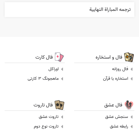
ترجمه المباراة النهایية
فال و استخاره
فال کارت
فال روزانه
اوراکل
استخاره با قرآن
ماهجونگ 3 کارتی
فال عشق
فال تاروت
سنجش عشق
تاروت عشق
رابطه عشق
تاروت نوع دوم