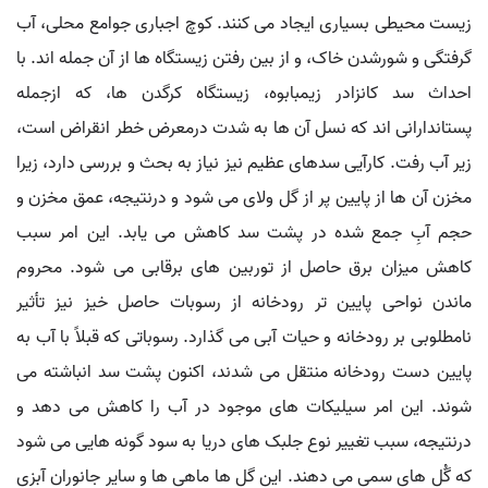
زیست محیطی بسیاری ایجاد می کنند. کوچ اجباری جوامع محلی، آب
گرفتگی و شورشدن خاک، و از بین رفتن زیستگاه ها از آن جمله اند. با
احداث سد کانزادر زیمبابوه، زیستگاه کرگدن ها، که ازجمله
پستاندارانی اند که نسل آن ها به شدت درمعرض خطر انقراض است،
زیر آب رفت. کارآیی سدهای عظیم نیز نیاز به بحث و بررسی دارد، زیرا
مخزن آن ها از پایین پر از گل ولای می شود و درنتیجه، عمق مخزن و
حجم آبِ جمع شده در پشت سد کاهش می یابد. این امر سبب
کاهش میزان برق حاصل از توربین های برقابی می شود. محروم
ماندن نواحی پایین تر رودخانه از رسوبات حاصل خیز نیز تأثیر
نامطلوبی بر رودخانه و حیات آبی می گذارد. رسوباتی که قبلاً با آب به
پایین دست رودخانه منتقل می شدند، اکنون پشت سد انباشته می
شوند. این امر سیلیکات های موجود در آب را کاهش می دهد و
درنتیجه، سبب تغییر نوع جلبک های دریا به سود گونه هایی می شود
که گُل های سمی می دهند. این گل ها ماهی ها و سایر جانوران آبزی