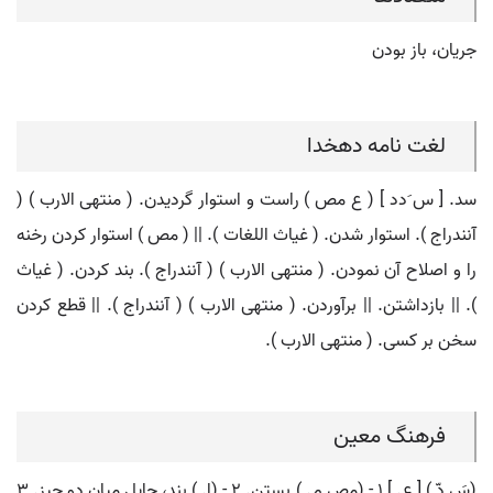
جریان، باز بودن
لغت نامه دهخدا
سد. [ س َدد ] ( ع مص ) راست و استوار گردیدن. ( منتهی الارب ) (
آنندراج ). استوار شدن. ( غیاث اللغات ). || ( مص ) استوار کردن رخنه
را و اصلاح آن نمودن. ( منتهی الارب ) ( آنندراج ). بند کردن. ( غیاث
). || بازداشتن. || برآوردن. ( منتهی الارب ) ( آنندراج ). || قطع کردن
سخن بر کسی. ( منتهی الارب ).
فرهنگ معین
(سَ دّ ) [ ع. ] ۱ - (مص م. ) بستن. ۲ - (اِ. ) بند، حایل میان دو چیز. ۳