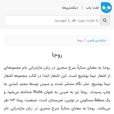
لغت یاب
|
دیکشنری‌ها
دیکشنری فارسی
روجا
روجا
روجـا به معنای ستارهٔ سرخ سحری در زبان مازندرانی نام مجموعه‌ای
از اشعار نیما یوشیج است. این اشعار ابتدا در کتاب مجموعه اشعار
نیما یوشیج، نشر نگاه منتشر شدند و سپس توسط مجید اسدی به
چاپ رسیدند. روجا نیز به صربی به عنوان Ruđa شناخته می‌شود و
یک منطقهٔ مسکونی در توتین، صربستان است. جمعیت روجا ۱۰۳ نفر
می‌باشد. روجـا به معنای ستارهٔ سرخ سحری در زبان مازندرانی نام