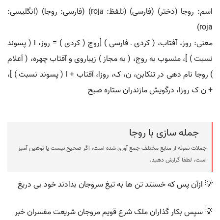
اسم: روجا (دختر) (فارسی) (تلفظ: rojā) (فارسی: روجا) (انگلیسی:
roja)
معنی: روز، آفتاب، ( کردی ـ فارسی ) [روج ( کردی ) = روز، ا ( پسوند
نسبت ) ]، منسوب به روج، ( به مجاز ) زیباروی و آفتاب چهره، ( اَعلام
) روجا نام دهی در تنکابن، ن، ک، روزا، آفتاب + ا ( پسوند نسبت ) ]،
+ ن ک روزا، درگویش مازندران ستاره صبح
جمله سازی با روجا
جملات نمونه از منابع مختلف جمع آوری شده است، اگر صحیح نیست یا توهین آمیز
است، لطفا گزارش دهید.
💡 ازآن پس که خستند تن ها به تیغ سروجان بدادند خود بی دریغ
💡 سپس بکار گذاران ملک شرع قویم مروجان شریعت مفسران خبر