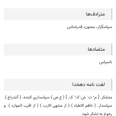
مترادف‌ها
سپاسگزار، ممنون، قدرشناس
متضادها
ناسپاس
لغت نامه دهخدا
متشکر. [ م ُ ت َ ش َک ْ ک ِ ] ( ع ص ) سپاسداری کننده. ( آنندراج ).
سپاسدار. ( ناظم الاطباء ) ( از منتهی الارب ) ( از اقرب الموارد ). و
رجوع به تشکر شود.