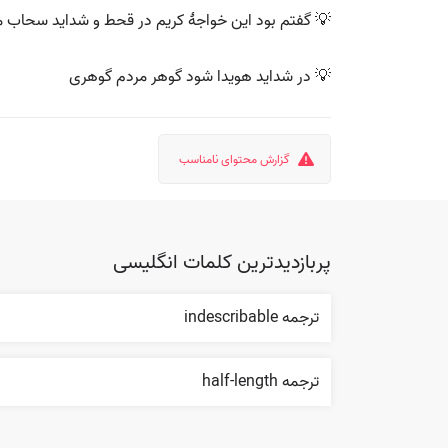
💡 گفتم بود این خواجهٔ کریم در قحط و شداید سحاب 
💡 در شداید هویدا شود گوهر مردم گوهری
گزارش محتوای نامناسب
پربازدیدترین کلمات انگلیسی
ترجمه indescribable
ترجمه half-length