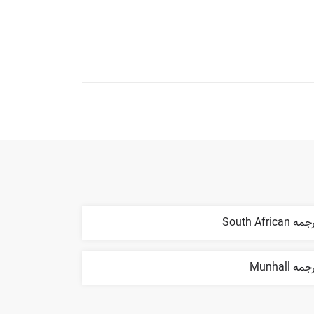
ه South African
مه Munhall