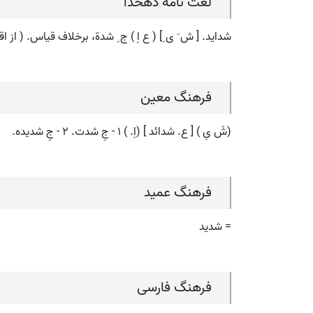
لغت نامه دهخدا
شداید. [ ش َ ی ِ] ( ع اِ ) ج ِ شدة، برخلاف قیاس. ( از
فرهنگ معین
(شَ یِ ) [ ع. شدائد ] (اِ. ) ۱ - جِ شدت. ۲ - جِ شدیده.
فرهنگ عمید
= شدید
فرهنگ فارسی