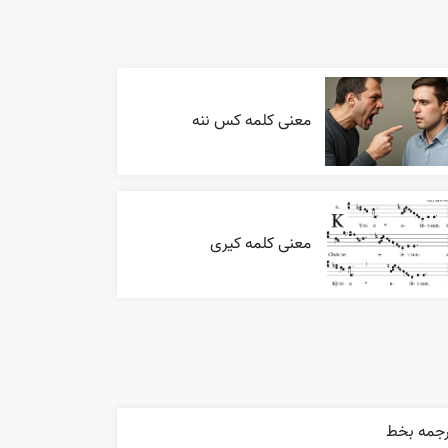
معنی کلمه کس ننه
معنی کلمه کیری
رجمه بخط