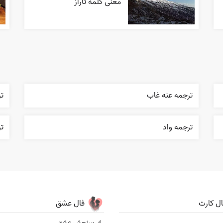
معنی کلمه تاراز
ترجمه عنه غاب
ت
ترجمه واد
ت
ال کارت
فال عشق
ل
سنجش عشق