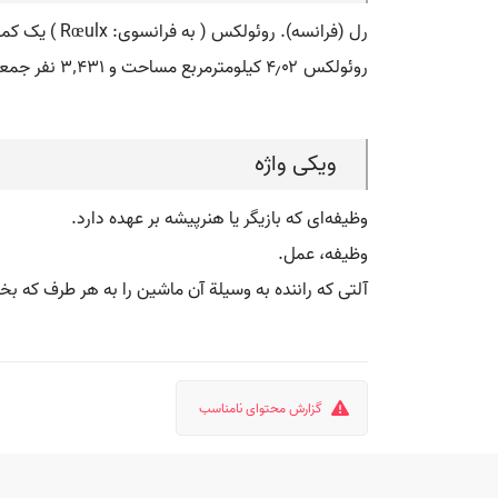
رل (فرانسه). روئولکس ( به فرانسوی: Rœulx ) یک کمون در فرانسه است که در نور - پا - دو - کاله واقع شده است.
روئولکس ۴٫۰۲ کیلومترمربع مساحت و ۳٬۴۳۱ نفر جمعیت دارد و ۳۵ متر بالاتر از سطح دریا واقع شده است.
ویکی واژه
وظیفه‌ای که بازیگر یا هنرپیشه بر عهده دارد.
وظیفه، عمل.
آلتی که راننده به وسیلة آن ماشین را به هر طرف که ب
گزارش محتوای نامناسب