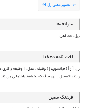
تصویر معنی رل
مترادف‌ها
ریل، خط آهن
لغت نامه دهخدا
رل. [ رُ ] ( فرانسوی، اِ ) وظیفه. عمل. || وظیفه و کا
راننده اتومبیل را بهر طرف که بخواهد راهنمایی می کند.
فرهنگ معین