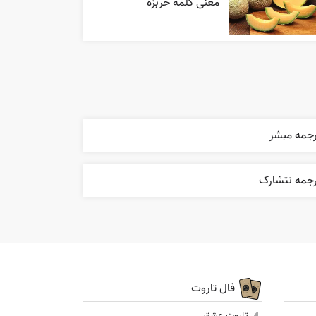
معنی کلمه خربزه
رجمه مبشر
رجمه نتشارک
فال تاروت
تاروت عشق