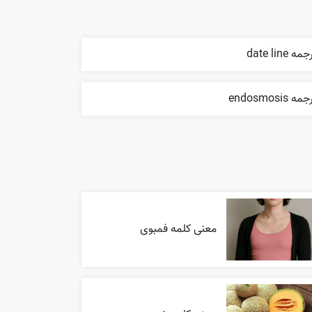
مه date line
مه endosmosis
معنی کلمه فمبوی