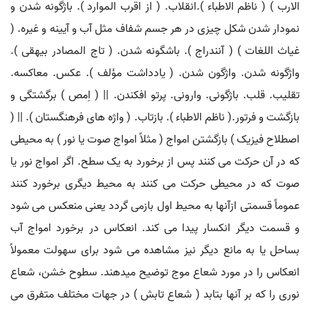
الارب ) ( ناظم الاطباء ).انقلاب. ( از اقرب الموارد ). باژگونه شدن و
نمودار شدن شکل چیزی در هر جسم شفاف مثل آب و آیینه و غیره. (
غیاث اللغات ) ( آنندراج ). باشگونه شدن. ( تاج المصادر بیهقی ).
واژگونه شدن. واژگون شدن. ( یادداشت مؤلف ). عکس. معاکسه.
تقلیب. قلب. باژگونی. وارونی. پرتو افکندن. || ( اِمص ) برگشتگی و
بازگشت و فرتور.( ناظم الاطباء ). بازتاب. ( واژه های فرهنگستان ). || (
اصطلاح فیزیک ) بازگشتن امواج ( مثلاً امواج صوت یا نور ) به محیطی
که در آن حرکت می کنند پس از برخورد به یک سطح. اگر امواج نور یا
صوت که در محیطی حرکت می کنند به محیط دیگری برخورد کنند
عموماً قسمتی ازآنها به محیط اول بازمی گردد یعنی منعکس می شود
و قسمت دیگر انکسار پیدا می کند. انعکاس در برخورد امواج آب
بساحل یا به مانع دیگر نیز مشاهده می شود برای سهولت معمولاً
انعکاس را در مورد شعاع موج توضیح میدهند. سطوح خشن، شعاع
نوری را که بر آنها بتابد ( شعاع تابش ) در جهات مختلف متفرق می