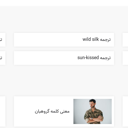
ترجمه wild silk
ترج
ترجمه sun-kissed
ترج
معنی کلمه گروهبان