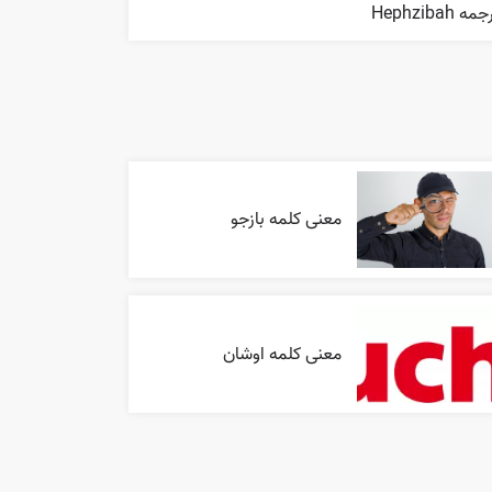
مه Hephzibah
معنی کلمه بازجو
معنی کلمه اوشان