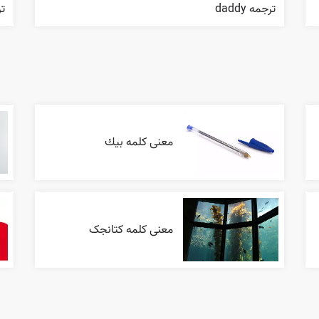
ترجمه daddy
ترج
معنی کلمه بيك
معنی کلمه کتانجک