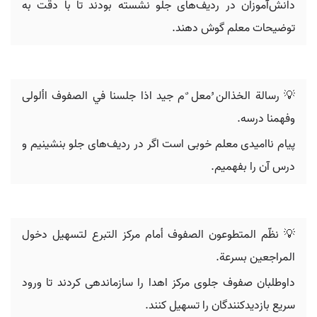
دانش‌آموزان در ردیف‌های جلو نشسته بودند تا با دقت به
توضیحات معلم گوش دهند.
💡 ‫رسالة‬ ‫الخذالن ُمعل ٌم جيد اذا جلسنا في الصفوف األولى‬
‫وفهمنا درسه.
پیام ناامیدی معلم خوبی است اگر در ردیف‌های جلو بنشینیم و
درس آن را بفهمیم.
💡 نظّم المتطوعون الصفوف أمام مركز التبرع لتسهيل دخول
المراجعين بسرعة.
داوطلبان صفوف جلوی مرکز اهدا را سازماندهی کردند تا ورود
سریع بازدیدکنندگان را تسهیل کنند.