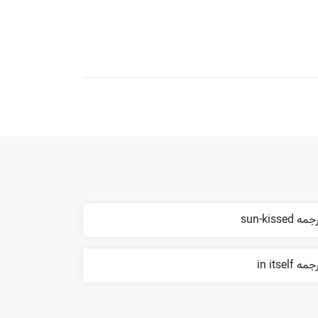
مه sun-kissed
مه in itself