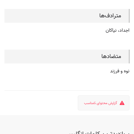
مترادف‌ها
اجداد، نیاکان
متضادها
نوه و فرزند
گزارش محتوای نامناسب