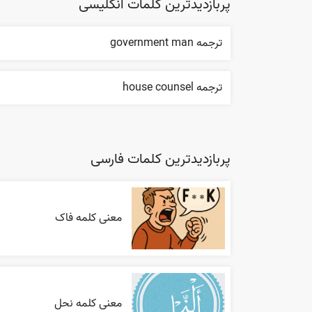
پربازدیدترین کلمات انگلیسی
ترجمه government man
ترجمه house counsel
پربازدیدترین کلمات فارسی
معنی کلمه فاک
معنی کلمه نحل