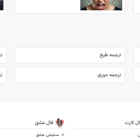
ترجمه طيخ
ت
ترجمه حوزق
تر
ال کارت
فال عشق
ل
سنجش عشق