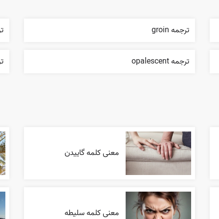
ترجمه groin
ترجم
ترجمه opalescent
تر
معنی کلمه گاییدن
معنی کلمه سلیطه