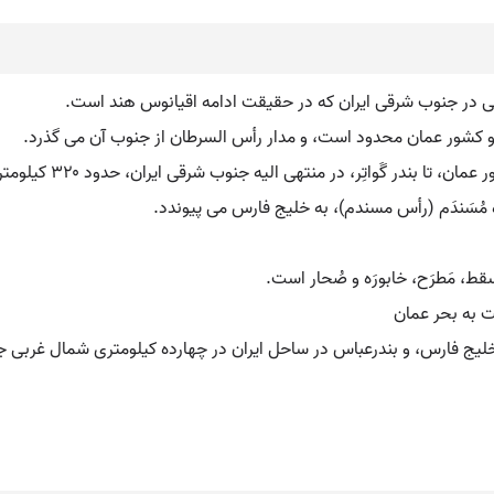
ایی در جنوب شرقی ایران که در حقیقت ادامه اقیانوس هند است.
 و کشور عمان محدود است، و مدار رأس السرطان از جنوب آن می گذرد.
 در منتهی الیه جنوب شرقی ایران، حدود ۳۲۰ کیلومتر و طول آن حدود ۵۶۰ کیلومتر است.
 مُسَندَم (رأس مسندم)، به خلیج فارس می پیوندد.
، مَطرَح، خابورَه و صُحار است.
 به بحر عمان
یج فارس، و بندرعباس در ساحل ایران در چهارده کیلومتری شمال غربی جزیر