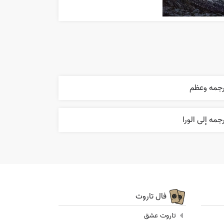
رجمه وعظم
جمه إلی الورا
فال تاروت
تاروت عشق