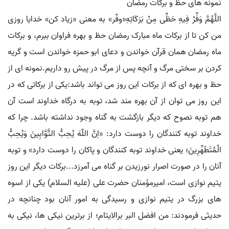
نمونه های حظ و برکات رمضان
اللَّهُمَّ وَفِّرْ فِیهِ حَظِّی مِنْ بَرَکَاتِهِ«وفّر» به معنی «زیاد کن» خدایا روزی
من کن تا از برکات ماه مبارک رمضان حظ و بهره فراوان ببرم، و برکات
ماه رمضان همان قرآن خواندن و دعای ابو حمزه خواندن است و گریه
کردن بر سختی مرگ و آنچه پس از مرگ در پیش رو داریم.نمونه ای از
حظ و بهره ای که از برکات این روز می تواند باشد:یکی از برکاتی که در
این روز می توان از آن بهره مند شد، توبه به درگاه خداوند است آن
هم توبه نصوح که دیگر بازگشت به گناه وجود نداشته باشد. چرا که
خداوند توبه کنندگان را دوست دارد: «اِنَّ اللّهَ یُحِبُّ التَّوَّابِینَ وَیُحِبُّ
الْمُتَطَهِّرِینَ؛ یعنی خداوند توبه کنندگان و پاکان را دوست دارد» و توبه
آنان را در صورت اصرار نورزیدن بر گناه می آمرزد...برکات دیگر این روز
یتیم نوازی است، امیرمؤمنان حضرت علی (علیه السلام) یکی از اسوه
های بزرگ در یتیم نوازی و رسیدگی به امور آنان بود چنانچه در
حدیثی فرمودند: من افضل البر برالایتام؛ از برترین نیکی ها، نیکی به