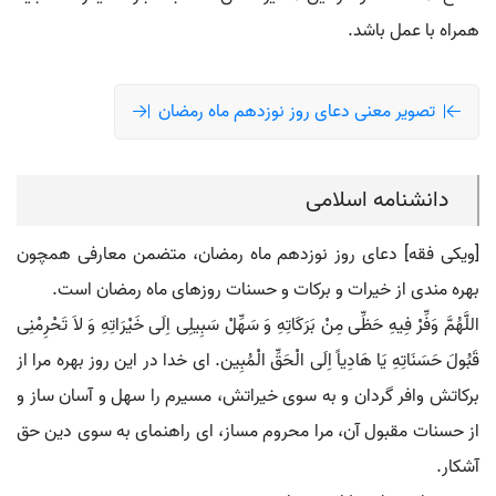
همراه با عمل باشد.
تصویر معنی دعای روز نوزدهم ماه رمضان
دانشنامه اسلامی
[ویکی فقه] دعای روز نوزدهم ماه رمضان، متضمن معارفی همچون
بهره مندی از خیرات و برکات و حسنات روزهای ماه رمضان است.
اللَّهُمَّ وَفِّرْ فِیهِ حَظِّی مِنْ بَرَکَاتِهِ وَ سَهِّلْ سَبِیلِی اِلَی خَیْرَاتِهِ وَ لاَ تَحْرِمْنِی
قَبُولَ حَسَنَاتِهِ یَا هَادِیاً اِلَی الْحَقِّ الْمُبِین. ای خدا در این روز بهره مرا از
برکاتش وافر گردان و به سوی خیراتش، مسیرم را سهل و آسان ساز و
از حسنات مقبول آن، مرا محروم مساز، ای راهنمای به سوی دین حق
آشکار.