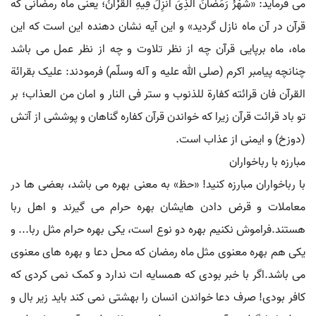
می فرماید: «شَهْرُ رَمَضَانَ الَّذِیَ اُنزِلَ فِیهِ الْقُرْآنُ؛ یعنی ماه رمضانی که
قرآن در آن ماه نازل گردید» و این آیه نشان دهنده این است که این
ماه، ماه برپایی قرآن چه از نظر تلاوت و چه از نظر عمل می باشد
چنانچه پیامبر اکرم (صلی الله علیه و آله وسلّم) فرمودند: علیک بقرائة
القرآن فان قرائته کفارة للذنوب و ستر فی النار و امان من العذاب؛ بر
تو باد قرائت قرآن زیرا که خواندن قرآن کفاره گناهان و پوششی از آتش
(دوزخ) و ایمنی از عذاب است.
مبارزه با رباخواران
با رباخواران مبارزه کنید! «حظ» به معنی بهره می باشد، بعضی ها در
معاملات و قرض دادن هایشان بهره حرام می گیرند و اهل ربا
هستند.فراموش نکنیم بهره دو نوع است، یکی بهره حرام مثل ربا... و
یکی هم بهره معنوی مثل ماه رمضان که محل دعا و بهره های معنوی
می باشد.اگر با خبر بودی که همسایه ات ندارد و کمک نمی کردی که
کافر بودی! صرف دعا خواندن انسان را بهشتی نمی کند باید زیر بال و