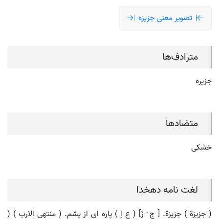
تصویر معنی جزیزه
مترادف‌ها
جزیره
متضادها
خشکی
لغت نامه دهخدا
( جزیزة ) جزیزة. [ ج َ زَ] ( ع اِ ) پاره ای از پشم. ( منتهی الارب ) (