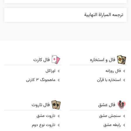
ترجمه المباراة النهایية
فال و استخاره
فال کارت
فال روزانه
اوراکل
استخاره با قرآن
ماهجونگ 3 کارتی
فال عشق
فال تاروت
سنجش عشق
تاروت عشق
رابطه عشق
تاروت نوع دوم