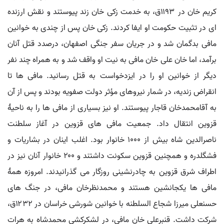
کریم خان در ۱۱۹۳ق، به خدمت زکی خان زند پیوستند و نقش ارزنده
ای در تثبیت حکومت او ایفا کردند. زکی خان پس از چندی به خوانین
مافی بدگمان شد و در جریان سفر جنگی اصفهان، درصدد قتل آنان
برآمد، اما خان علی خان مافی به نیت او واقف شد و به همراه چند نفر
دیگر از خوانین او را در ایزدخواست به قتل رسانید. مافی ها تا
انقراض زندیه، در شمار نیروهای مؤثر دولت صفویه بودند و پس از آن
به آقامحمدخان قاجار پیوستند. او نیز بسیاری از مافی ها را به ناحیۀ
قزوین انتقال داد. جمعیت مافی های قزوین در آغاز سلطنت
ناصرالدین شاه بیش از ۱۰۰۰ خانوار بود. اغلب اینان در بشاریات و
فشگلدره و همچنین قزوین سکونت داشتند و ۲۰۰ خانوار آنان نیز در
اطراف شرق قزوین به چادرنشینی روزگار می گذرانیدند. امروزه همۀ
مافی ها یکجانشین هستند و محمدنظرخان مافی، در جنگ های
حسنعلی میرزا شجاع السلطنه با خوانین شورشی خراسان در ۱۲۳۲ق،
شرکت داشت. قنبرعلی خان مافی، در لشکرکشی محمدشاه به هرات