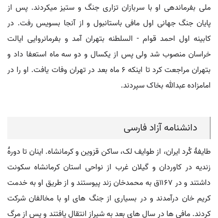
ملی بفرماندهی او با سربازان تزاری جنگ و ستیز میکردند. پس از
پایان جنگ جهانی اول مافی باستانبول و از آنجا بسویس رفت. در
کابینه اول احمد قوام - السلطنه بتهران آمد و بفرمانروایی ایالت
خراسان منصوب شد ولی پس از یکسال و دو سه ماه استعفا داد و
بتهران مراجعت کرد تا اینکه ۶ ماه بعد در تهران وفات یافت. او را در
امامزاده عبدالله بخاک سپردند.
دانشنامه آزاد فارسی
طایفۀ کُرد ایران، از طوایف لک، ساکن قزوین و کرمانشاه. اینان تا دورۀ
زندیه در کاوردان و گیلان غرب از نواحی استان کرمانشاه سکونت
داشتند و در ۱۱۶۷ق به محمدخان زند پیوستند و از طریق او به خدمت
کریم خان درآمدند و در بسیاری از جنگ های او با مخالفان شرکت
کردند. مافی ها در سال های بعد به شیراز انتقال یافتند و پس از مرگ