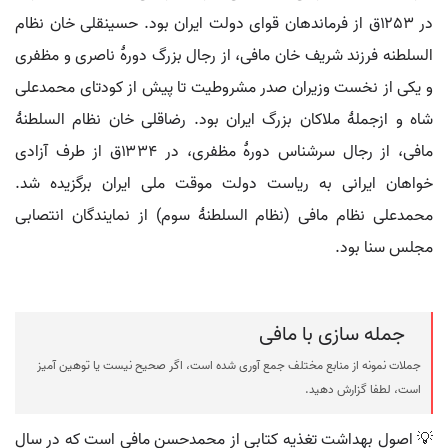
در ۱۲۵۳ق از فرماندهان قوای دولت ایران بود. حسینقلی خان نظام
السلطنه فرزند شریف خان مافی، از رجال بزرگ دورۀ ناصری و مظفری
و یکی از نخست وزیران صدر مشروطیت تا پیش از کودتای محمدعلی
شاه و ازجملۀ ملاکان بزرگ ایران بود. رضاقلی خان نظام السلطنۀ
مافی، از رجال سرشناس دورۀ مظفری، در ۱۳۳۴ق از طرف آزادی
خواهان ایرانی به ریاست دولت موقت ملی ایران برگزیده شد.
محمدعلی نظام مافی (نظام السلطنۀ سوم) از نمایندگان انتصابی
مجلس سنا بود.
جمله سازی با مافی
جملات نمونه از منابع مختلف جمع آوری شده است، اگر صحیح نیست یا توهین آمیز
است، لطفا گزارش دهید.
💡 اصول بهداشت تغذیه کتابی از محمدحسن مافی است که در سال