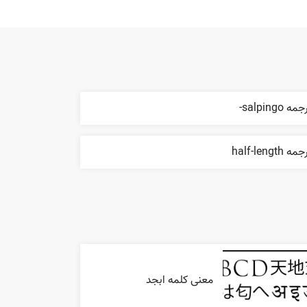
مه salpingo-
مه half-length
معنی کلمه ابجد