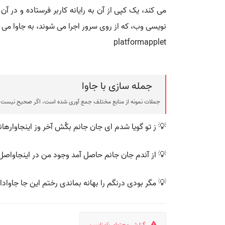
د. این روش مزیت بزرگی نسبت به سایر ابزار های برنامه
ی وب، که از روی سرور اجرا می شوند، به جاوا می دهد.
platformapplet
جمله سازی با جاوا
ی شده است، اگر صحیح نیست یا توهین آمیز است، لطفا گزارش دهید.
 ز تو گویا شدم ای جان جانم بکُش آخر وز اینجاوارهانم
ز آندم جان جانم حاصل آمد وجود من در اینجاواصل آمد
 مگر بودی درنگم را بهانه بماندی رختم این جا جاوادانه
گزارش محتوای نامناسب