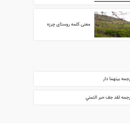
معنی کلمه روستای چرزه
جمه بينهما دار
جمه لقد جف حبر التمني