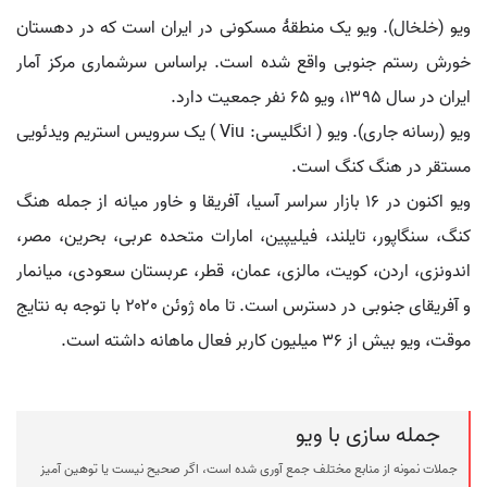
ویو (خلخال). ویو یک منطقهٔ مسکونی در ایران است که در دهستان
خورش رستم جنوبی واقع شده است. براساس سرشماری مرکز آمار
ایران در سال ۱۳۹۵، ویو ۶۵ نفر جمعیت دارد.
ویو (رسانه جاری). ویو ( انگلیسی: Viu ) یک سرویس استریم ویدئویی
مستقر در هنگ کنگ است.
ویو اکنون در ۱۶ بازار سراسر آسیا، آفریقا و خاور میانه از جمله هنگ
کنگ، سنگاپور، تایلند، فیلیپین، امارات متحده عربی، بحرین، مصر،
اندونزی، اردن، کویت، مالزی، عمان، قطر، عربستان سعودی، میانمار
و آفریقای جنوبی در دسترس است. تا ماه ژوئن ۲۰۲۰ با توجه به نتایج
موقت، ویو بیش از ۳۶ میلیون کاربر فعال ماهانه داشته است.
جمله سازی با ویو
جملات نمونه از منابع مختلف جمع آوری شده است، اگر صحیح نیست یا توهین آمیز