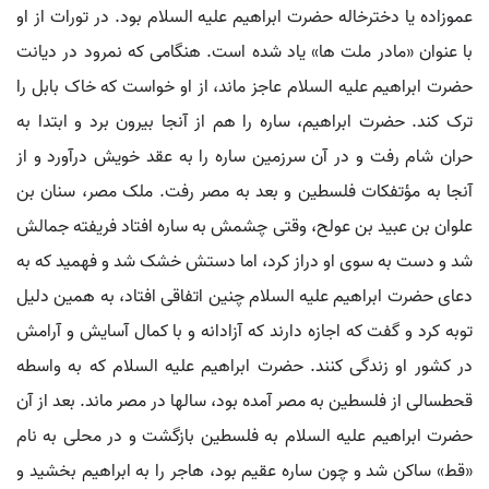
عموزاده یا دخترخاله حضرت ابراهیم علیه السلام بود. در تورات از او
با عنوان «مادر ملت ها» یاد شده است. هنگامی که نمرود در دیانت
حضرت ابراهیم علیه السلام عاجز ماند، از او خواست که خاک بابل را
ترک کند. حضرت ابراهیم، ساره را هم از آنجا بیرون برد و ابتدا به
حران شام رفت و در آن سرزمین ساره را به عقد خویش درآورد و از
آنجا به مؤتفکات فلسطین و بعد به مصر رفت. ملک مصر، سنان بن
علوان بن عبید بن عولح، وقتی چشمش به ساره افتاد فریفته جمالش
شد و دست به سوی او دراز کرد، اما دستش خشک شد و فهمید که به
دعای حضرت ابراهیم علیه السلام چنین اتفاقی افتاد، به همین دلیل
توبه کرد و گفت که اجازه دارند که آزادانه و با کمال آسایش و آرامش
در کشور او زندگی کنند. حضرت ابراهیم علیه السلام که به واسطه
قحطسالی از فلسطین به مصر آمده بود، سالها در مصر ماند. بعد از آن
حضرت ابراهیم علیه السلام به فلسطین بازگشت و در محلی به نام
«قط» ساکن شد و چون ساره عقیم بود، هاجر را به ابراهیم بخشید و