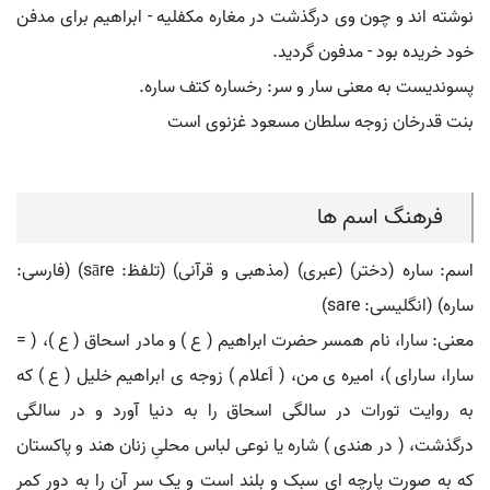
نوشته اند و چون وی درگذشت در مغاره مکفلیه - ابراهیم برای مدفن
خود خریده بود - مدفون گردید.
پسوندیست به معنی سار و سر: رخساره کتف ساره.
بنت قدرخان زوجه سلطان مسعود غزنوی است
فرهنگ اسم ها
اسم: ساره (دختر) (عبری) (مذهبی و قرآنی) (تلفظ: sāre) (فارسی:
ساره) (انگلیسی: sare)
معنی: سارا، نام همسر حضرت ابراهیم ( ع ) و مادر اسحاق ( ع )، ( =
سارا، سارای )، امیره ی من، ( اَعلام ) زوجه ی ابراهیم خلیل ( ع ) که
به روایت تورات در سالگی اسحاق را به دنیا آورد و در سالگی
درگذشت، ( در هندی ) شاره یا نوعی لباس محلیِ زنان هند و پاکستان
که به صورت پارچه ای سبک و بلند است و یک سر آن را به دور کمر