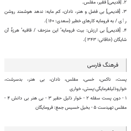
۲. [قدیمی] فقیر، مفلس.
۳. [قدیمی] بی فضل و هنر، نادان، کم مایه: ندهد هوشمند روشن
رٲی / به فرومایه کارهای خطیر (سعدی: ۱۶۰ ).
۴. [قدیمی] بی ارزش: بیت فرومایهٴ این منزحف / قافیهٴ هرزۀ آن
شایگان (خاقانی: ۳۴۳ ).
فرهنگ فارسی
پست، ناکس، خسی، مفلس، نادان، بی هنر، بدسرشت،
خواروذلیلفرمایگی:پستی، خواری
۱ - دون پست سفله ۲ - خوار ذلیل حقیر ۳ - بی هنر بی دانش ۴ -
مفلس تهیدست ۵ - بخیل خسیس جمع: فرومایگان