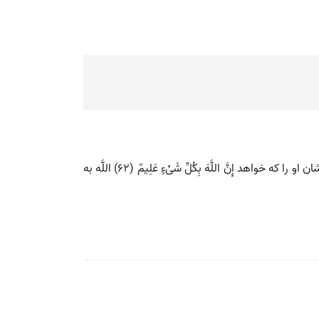
💡 اللَّهُ یَبْسُطُ الرِّزْقَ لِمَنْ یَشاءُ مِنْ عِبادِهِ اللَّه می‌گستراند فراخ روزی او را که خواهد از بندگان خویش وَ یَقْدِرُ لَهُ و تنگ میدارد بر ایشان او را که خواهد إِنَّ اللَّهَ بِکُلِّ شَیْ‌ءٍ عَلِیمٌ (۶۲) اللَّه به