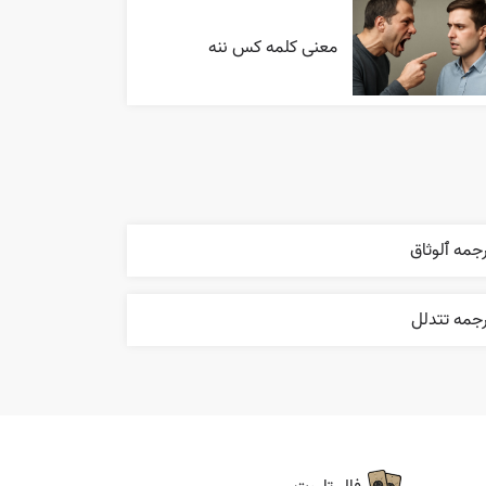
معنی کلمه کس ننه
جمه ٱلوثاق
جمه تتدلل