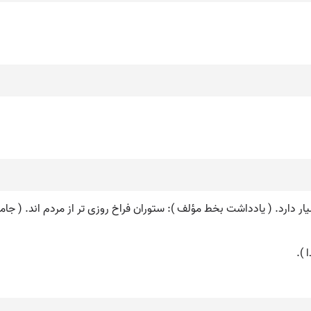
ار دارد. ( یادداشت بخط مؤلف ): ستوران فراخ روزی تر از مردم اند. ( جامع
 ).