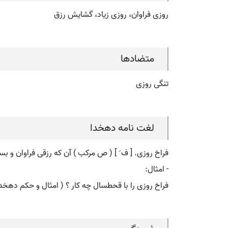
روزی فراوان، روزی زیاد، گشایش رزق
متضادها
تنگی روزی
لغت نامه دهخدا
فراخ روزی. [ ف َ ] ( ص مرکب ) آن که رزقی فراوان و بسی
- امثال:
فراخ روزی را با قحطسال چه کار ؟ ( امثال و حکم دهخدا