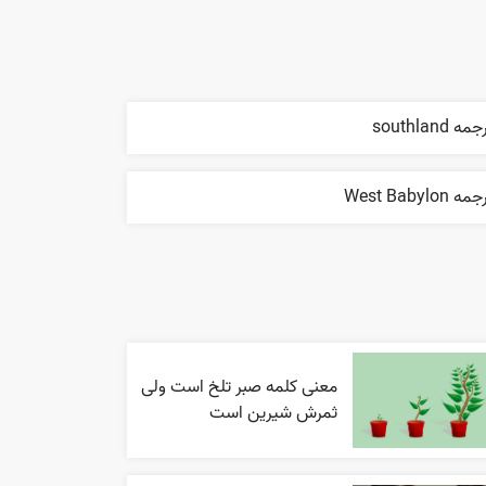
مه southland
ه West Babylon
معنی کلمه صبر تلخ است ولی
ثمرش شیرین است