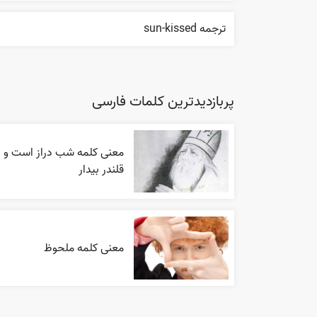
ترجمه sun-kissed
پربازدیدترین کلمات فارسی
معنی کلمه شب دراز است و
قلندر بیدار
معنی کلمه ملحوظ