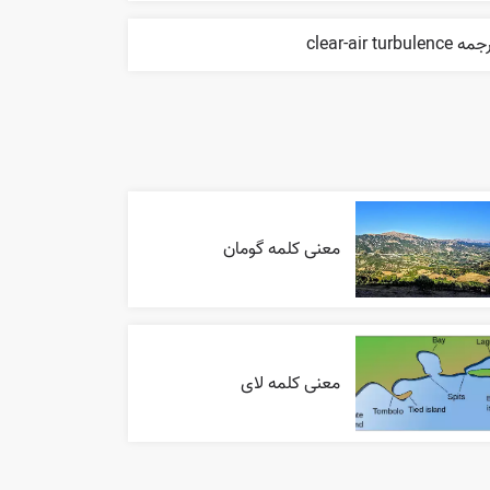
 clear-air turbulence
معنی کلمه گومان
معنی کلمه لای