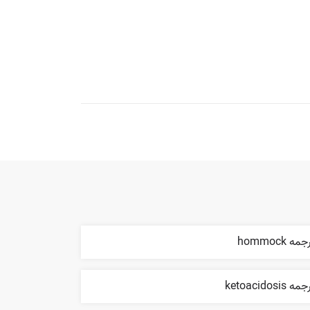
مه hommock
ه ketoacidosis