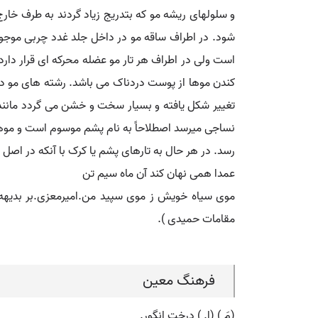
و سلولهای ریشه مو که بتدریج زیاد گردند به طرف خا
شود. در اطراف ساقه مو در داخل جلد غدد چربی موجو
است ولی در اطراف هر تار مو عضله محرکه ای قرار دار
کندن موها از پوست دردناک می باشد. رشته های مو در ب
تغییر شکل یافته و بسیار سخت و خشن می گردد مانند 
نساجی میرسد اصطلاحاً به نام پشم موسوم است و موهای 
رسد. در هر حال به تارهای پشم یا کرک با آنکه در اصل 
عمدا همی نهان کند آن ماه سیم تن
موی سیاه خویش ز موی سپید من.امیرمعزی.بر بدیهه و 
مقامات حمیدی ).
فرهنگ معین
(مَ ) (اِ. ) درخت انگور.