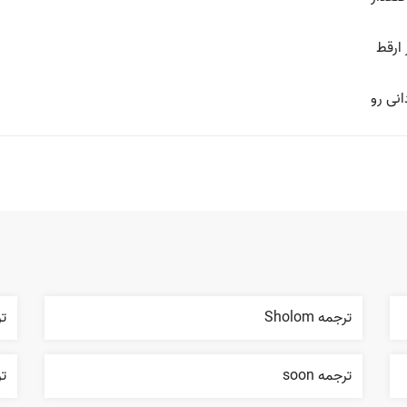
ارقط
انی رو
ترجمه Sholom
ترج
ترجمه soon
ترجم