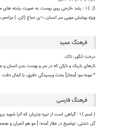
ویژه پوشش مویی سر انسان.،~ی دماغ (کن. ) مزاحم.،~
فرهنگ عمید
درخت انگور، تاک.
تارهای باریک و نازکی که در سر و پوست بدن انسان و ب
* موبه مو: [مجاز] بحث ورسیدگی دقیق، با کمال دقت.
فرهنگ فارسی
گزر دشتی. توضیح در عقار آمده: [ مو هو المران و بعجمیه الاندلس مرانه ]. ( عقار ۲۳۱ ) و مران همان زغال اخته ا