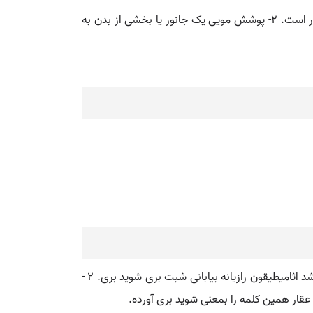
(اِ. ) ۱ - رشد خارجی روی پوست به صورت رشته های محکم نخ مانند به ویژه رشته های رنگیزه داری که پوشش ویژة یک پستاندار است. ۲- پوشش مویی یک جانور یا بخشی از بدن به
( اسم ) ۱ - گیاهی است از تیره چتریان که آنرا شوید بری نیز گویند و دارای خواص زیاد کننده شیر و قاعده آور است و مدر نیز میباشد اثامیطیقون رازیانه بیابانی شبت بری شوید بری. ۲ -