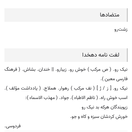
متضادها
زشت‌رو
لغت نامه دهخدا
نیک رو. ( ص مرکب ) خوش رو. زیبارو. || خندان. بشاش. ( فرهنگ
فارسی معین ).
نیک رو. [ رَ / رُ ] ( نف مرکب ) رهوار. هملاج. ( یادداشت مؤلف ).
اسب خوش راه. ( ناظم الاطباء ). جواد. ( مهذب الاسماء ):
زپویندگان هرکه بد نیک رو
خورش کردشان سبزه و کاه و جو.
فردوسی.