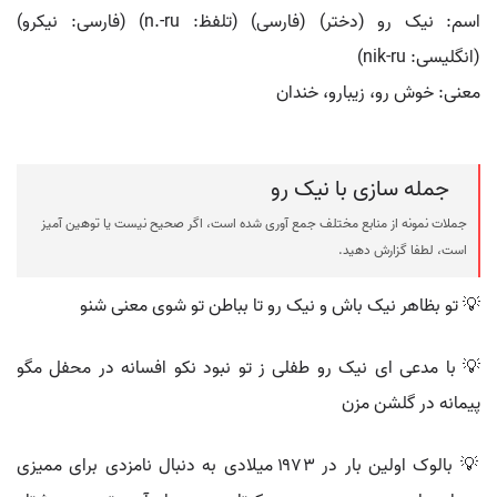
اسم: نیک رو (دختر) (فارسی) (تلفظ: n.-ru) (فارسی: نيکرو)
(انگلیسی: nik-ru)
معنی: خوش رو، زیبارو، خندان
جمله سازی با نیک رو
جملات نمونه از منابع مختلف جمع آوری شده است، اگر صحیح نیست یا توهین آمیز
است، لطفا گزارش دهید.
💡 تو بظاهر نیک باش و نیک رو تا بباطن تو شوی معنی شنو
💡 با مدعی ای نیک رو طفلی ز تو نبود نکو افسانه در محفل مگو
پیمانه در گلشن مزن
💡 بالوک اولین بار در ۱۹۷۳ میلادی به دنبال نامزدی برای ممیزی