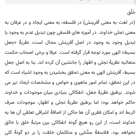
خَلْق
(در لغت به معنی آفرینش) در فلسفه، به معنی ایجاد و در عرفان به
معنی تجلی خداوند. در آموزه های فلسفی چون تبدیل عدم به وجود یا
تبدیل وجود به وجود در اصل آفرینش محال است، نظریۀ «جعل
بسیط» الهی مورد توجه قرار گرفته است. عرفا و برخی اصحاب حکمت
متعالیه نظریۀ تجلی و اظهار را جانشین آن کرده اند. بنا به اصلِ جعلِ
بسیط، آفرینش الهی به معنی تحقق بخشیدن به وجود اشیاء است که
در این تحقق، تمام امور ماهوی و خواص و مشخصات ایجاد نیز می
شوند. برطبق نظریۀ جعل، انفکاکی بنیادی میان موجودات و خداوند
حاکم خواهد بود؛ اما برطبق نظریۀ تجلی و اظهار، موجودات صرف
الربط اند و امکان فقری آن ها حاکی از اضافۀ اشراقی تعلقی آن ها به
خداوند است، از این رو هیچ گونه انفکاکی بین مرتبۀ خلق با خالق
نخواهد بود. فلاسفۀ مشّایی و متکلمان خلقت را بر دو گونۀ کلی