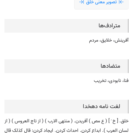
تصویر معنی خلق
مترادف‌ها
آفرینش، خلایق، مردم
متضادها
فنا، نابودی، تخریب
لغت نامه دهخدا
خلق. [ خ َ ] ( ع مص ) آفریدن. ( منتهی الارب ) ( از تاج العروس ) ( از
لسان العرب ). ابداع کردن. احداث کردن. ایجاد کردن: قال کذلک قال