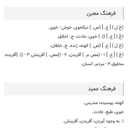
فرهنگ معین
(خَ لِ ) [ ع. ] (ص. ) نیکخوی، خوش - خوی.
(خُ ) [ ع. ] (اِ. ) خوی، عادت، ج. اخلاق.
(خَ لَ ) [ ع. ] (ص. ) کهنه، ژنده. ج. خلقان.
(خَ ) [ ع. ] ۱ - (مص م. ) آفریدن. ۲ - (اِمص. ) آفرینش.۳ - (اِ. )آفریده،
مخلوق.۴ - مردم، انسان.
فرهنگ عمید
کهنه، پوسیده، مندرس.
خوی، طبع، عادت.
۱. به وجود آوردن، آفریدن، آفرینش.