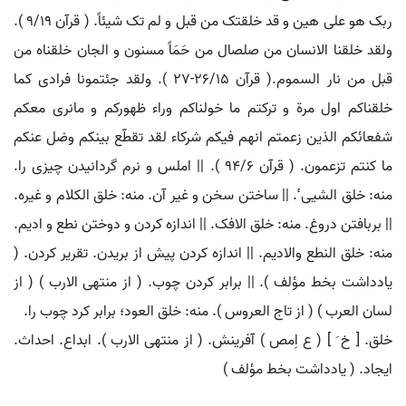
ربک هو علی هین و قد خلقتک من قبل و لم تک شیئاً. ( قرآن 9/19 ).
ولقد خلقنا الانسان من صلصال من حَمَاً مسنون و الجان خلقناه من
قبل من نار السموم.( قرآن 26/15-27 ). ولقد جئتمونا فرادی کما
خلقناکم اول مرة و ترکتم ما خولناکم وراء ظهورکم و مانری معکم
شفعائکم الذین زعمتم انهم فیکم شرکاء لقد تقطّع بینکم وضل عنکم
ما کنتم تزعمون. ( قرآن 94/6 ). || املس و نرم گردانیدن چیزی را.
منه: خلق الشیی ٔ. || ساختن سخن و غیر آن. منه: خلق الکلام و غیره.
|| بربافتن دروغ. منه: خلق الافک. || اندازه کردن و دوختن نطع و ادیم.
منه: خلق النطع والادیم. || اندازه کردن پیش از بریدن. تقریر کردن. (
یادداشت بخط مؤلف ). || برابر کردن چوب. ( از منتهی الارب ) ( از
لسان العرب ) ( از تاج العروس ). منه: خلق العود؛ برابر کرد چوب را.
خلق. [ خ َ ] ( ع اِمص ) آفرینش. ( از منتهی الارب ). ابداع. احداث.
ایجاد. ( یادداشت بخط مؤلف )