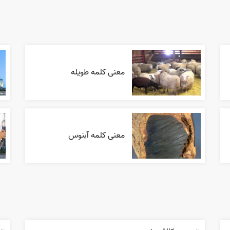
معنی کلمه طویله
معنی کلمه آبنوس