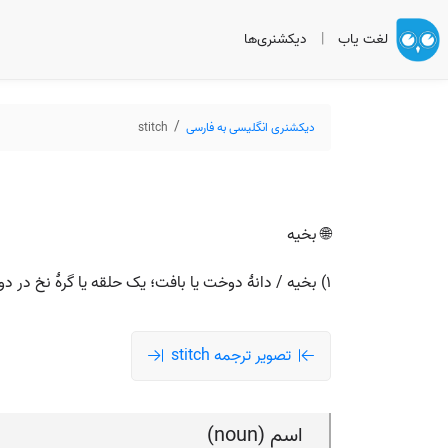
لغت یاب
|
دیکشنری‌ها
دیکشنری انگلیسی به فارسی
stitch
🌐 بخیه
۱) بخیه / دانهٔ دوخت یا بافت؛ یک حلقه یا گرهٔ نخ در دوختن یا بافندگی. ۲) دردِ تیرکشنده و کوتاه در پهلو هنگام دویدن (گرفتن پهلو).
تصویر ترجمه stitch
اسم (noun)