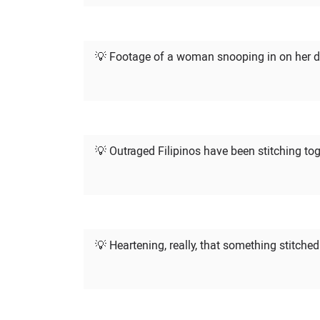
💡 Footage of a woman snooping in on her dogs
💡 Outraged Filipinos have been stitching to
💡 Heartening, really, that something stitche