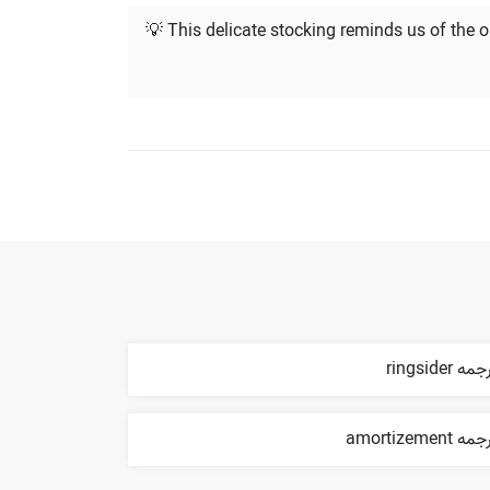
💡 This delicate stocking reminds us of the 
مه ringsider
ه amortizement